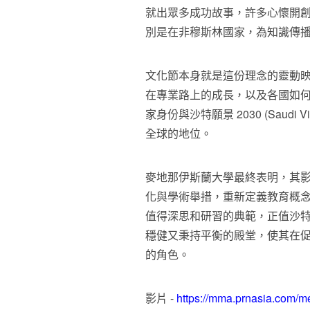
就出眾多成功故事，許多心懷開
別是在非穆斯林國家，為知識傳
文化節本身就是這份理念的靈動
在專業路上的成長，以及各國如何
家身份與沙特願景 2030 (Saudi
全球的地位。
麥地那伊斯蘭大學最終表明，其
化與學術舉措，重新定義教育概念
值得深思和研習的典範，正值沙
穩健又秉持平衡的殿堂，使其在
的角色。
影片 -
https://mma.prnasia.com/