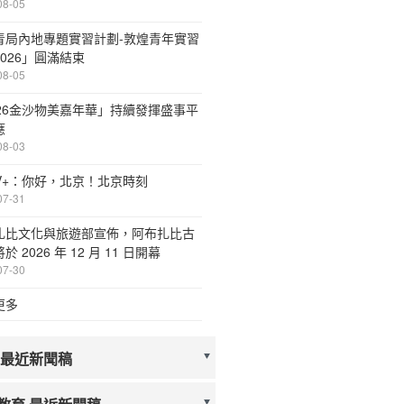
08-05
青局內地專題實習計劃-敦煌青年實習
026」圓滿結束
08-05
026金沙物美嘉年華」持續發揮盛事平
應
08-03
TV+：你好，北京！北京時刻
07-31
扎比文化與旅遊部宣佈，阿布扎比古
於 2026 年 12 月 11 日開幕
07-30
更多
 最近新聞稿