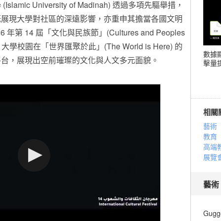
ic University of Madinah) 透過多項先驅舉措，
既展現大學對社區的深遠影響，亦重申其擔當各國文明
 14 屆「文化與民族節」(Cultures and Peoples
大學校園在「世界匯聚於此」(The World is Here) 的
數據
平台，展現出空前璀璨的文化與人文多元面貌。
擊量提
相關
藝術
教育
高端
展覽
藝術
Gugg