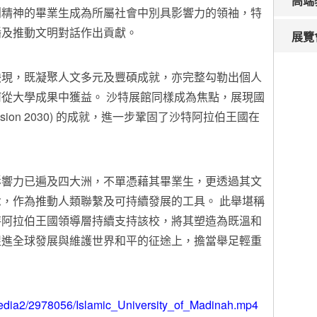
高端
創精神的畢業生成為所屬社會中別具影響力的領袖，特
播及推動文明對話作出貢獻。
展覽
映現，既凝聚人文多元及豐碩成就，亦完整勾勒出個人
從大學成果中獲益。 沙特展館同樣成為焦點，展現國
 Vision 2030) 的成就，進一步鞏固了沙特阿拉伯王國在
影響力已遍及四大洲，不單憑藉其畢業生，更透過其文
，作為推動人類聯繫及可持續發展的工具。 此舉堪稱
特阿拉伯王國領導層持續支持該校，將其塑造為既溫和
促進全球發展與維護世界和平的征途上，擔當舉足輕重
media2/2978056/Islamic_University_of_Madinah.mp4