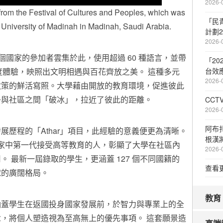
2026-
rom the Festival of Cultures and Peoples, which was
「民
c University of Madinah in Madinah, Saudi Arabia.
計劃2
2026-
 個國家的參加者雲集於此，使用超過 60 種語言，並帶
「2
維度體驗，映照出文明相遇與百花齊放之美。 這種多元
台效
2026-
政策的鮮活寫照。大學藉由開放的教育環境，促進彼此
子與社區之間「破冰」，拉近了彼此的距離。
CC
2026-
阿布
展歷程的「Athar」項目，此經驗的意義便更為清晰。
根漢將
生是家中第一代接受高等教育的人，彰顯了大學在社區內
2026-
 最新一屆錄取的學生，更涵蓋 127 個不同國籍的
查看
球的廣闊格局。
教育
涵蓋學生在返國投身國家發展前，於智力與專業上的全
，將個人塑造視為至高無上的優先事項。 這套願景造