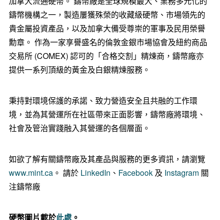
加拿大流通硬幣。 鑄幣廠是全球規模最大、業務多元化的
鑄幣機構之一，製造屢獲殊榮的收藏級硬幣、市場領先的
貴金屬投資產品，以及加拿大備受尊崇的軍事及民用榮譽
勳章。 作為一家享譽盛名的倫敦金銀市場協會及紐約商品
交易所 (COMEX) 認可的「合格交割」精煉商，鑄幣廠亦
提供一系列頂級的黃金及白銀精煉服務。
秉持對環境保護的承諾、致力營造安全且共融的工作環
境，並為其營運所在社區帶來正面影響，鑄幣廠將環境、
社會及管治實踐融入其營運的各個層面。
如欲了解有關鑄幣廠及其產品與服務的更多資訊，請瀏覽
www.mint.ca
。 請於
LinkedIn
、
Facebook
及
Instagram
關
注鑄幣廠
硬幣圖片載於
此處
。