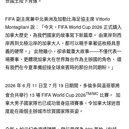
世國王陛下肖像。
FIFA 副主席兼中北美洲及加勒比海足協主席 Vittorio
Montagliani 說：「今天，FIFA World Cup 2026 正式鑄入
加拿大歷史，為我們國家的故事寫下新篇章。 由東岸到西
岸再到北極沿岸的加拿大人，都可以親手拿著這枚極具意
義的硬幣。」 此物雖小，卻承載重大故事——不僅代表一
場賽事，更體現加拿大在世界舞台作為主辦國的角色， 還
有我們在今夏準備迎接全球來賓時的那份共同期盼。」
2026 年 6 月 11 日至 7 月 19 日期間，多倫多與溫哥華將
TM/MC
會合共舉行 13 場 FIFA World Cup 2026
比賽。 加
拿大男子國家隊也已成功晉身這項賽事，令加拿大球迷首
度能在兩個主辦城市欣賞國家隊英姿。