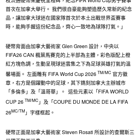
枚流通硬幣來慶祝里程碑，紀念FIFA World Cup男子賽事
首次在加拿大舉行。 我們很自豪能夠塑造歷久常新的紀念
品，讓加拿大球迷在國家隊首次於本土出戰世界盃賽事
時，能夠手握這份紀念品，齊心一致地為球隊打氣。」
硬幣背面由加拿大藝術家 Glen Green 設計，中央以
FIFA26 CAN 楓葉馬賽克的上半部為主體，彩色版配上橙
紅方塊色調，生動呈現球迷雲集之下為足球英雄打氣的溫
TM/MC
馨場面。 左面雕有 FIFA World Cup 2026
官方徽
章，右方是個躍動中的足球，其下鐫刻加拿大主辦城市
「多倫多」及「溫哥華」。 這些元素以「FIFA WORLD
TM/MC
CUP 26
」及「COUPE DU MONDE DE LA FIFA
MC/TM
26
」字樣框起。
硬幣正面是加拿大藝術家 Steven Rosati 所設計的查爾斯三