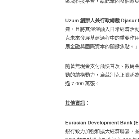
區域科技平台，藉此鞏固整個歐
Uzum 創辦人兼行政總裁 Djasur D
建，且將其深深融入日常經濟活動。
克未來發展基建過程中的重要作用
展金融與國際資本的關鍵焦點。
隨著無現金支付飛快普及、數碼
勁的結構動力，烏茲別克正崛起為
過 7,000 萬張。
其他資訊
：
Eurasian Development Bank (
銀行致力加強和擴大經濟聯繫，並推動