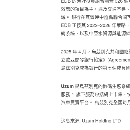
EDB 的累計投資組合涵蓋 326 
效應的項目為主，遍及交通基建
域。 銀行在其營運中遵循聯合國可
EDB 正按其 2022–2026
銷系統，以及中亞水資源與能源
2025 年 4 月，烏茲別克共和國總統 Sh
立歐亞開發銀行協定》(Agreement Esta
烏茲別克成為銀行的第七個成員
Uzum
是烏茲別克的數碼生態系統
服務。 旗下服務包括網上市集、快
汽車買賣平台。 烏茲別克全國每月逾 
消息來源: Uzum Holding LTD