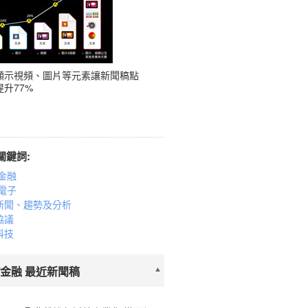
顯示視頻、圖片等元素讓新聞稿點
升77%
關鍵詞:
金融
電子
新聞、趨勢及分析
協議
科技
/金融 最近新聞稿