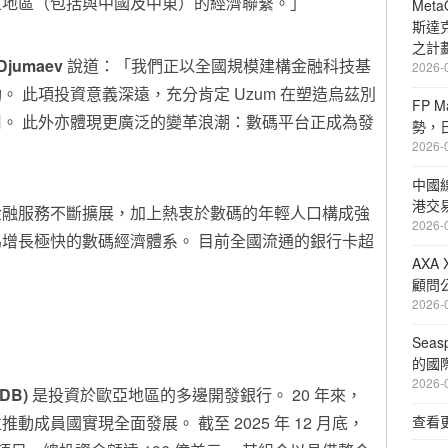
亞地區（包括與中國及中東）的經濟聯繫。」
Met
斯達
之計
jumaev
說道：「我們正以全國規模建構金融科技基
2026-
 此項投資意義深遠，充分肯定 Uzum 在塑造烏茲別
FP 
。 此外亦體現更廣泛的變革浪潮：數碼平台正成為發
勢，
2026-
」
中國
港交
金融服務不斷擴展，加上熱衷於數碼的年輕人口構成強
2026-
增長極快的數碼經濟體系。 目前全國流通的銀行卡超
AXA
顧問公
2026-
Sea
的國
2026-
EDB)
是投資於歐亞地區的多邊開發銀行。 20 年來，
成員國實現全面發展。 截至 2025 年 12 月底，
查看