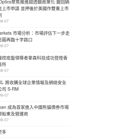
aOptics聚焦推進超透鏡商業化 撤回納
克上市申請 並押後於美國作雙重上市
劃
08-07
Markets 市場分析：市場評估下一步走
日圓再臨十字路口
08-07
線控底盤領導者拿森科技成功登陸香
易所
08-07
 XL 將收購全球企業情報及網絡安全
司 S-RM
08-07
span 成為首家進入中國熊貓債券市場
際船東及營運商
08-07
更多