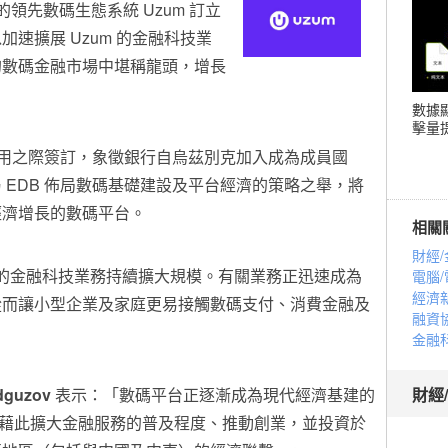
大的領先數碼生態系統 Uzum 訂立
以加速擴展 Uzum 的金融科技業
的數碼金融市場中堪稱龍頭，增長
數據
擊量提
式啟用之際簽訂，象徵銀行自烏茲別克加入成為成員國
 EDB 佈局數碼基礎建設及平台經濟的策略之舉，將
經濟增長的數碼平台。
相關
財經/
um 的金融科技業務持續擴大規模。有關業務正迅速成為
電腦/
經濟
從而讓小型企業及家庭更易接觸數碼支付、消費金融及
融資
金融
guzov
表示：「數碼平台正逐漸成為現代經濟基建的
財經
 合作，藉此擴大金融服務的普及程度、推動創業，並投資於