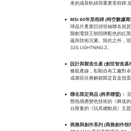
來的成長軌跡與重要里程碑,
MSI 40
年里程碑
(
時空數據廊
球晶片產業巨頭領袖聯名祝賀
開創電競王朝招牌配色的紅黑龍
蘊與技術沉澱。除此之外，現場將引
32G LIGHTNING Z。
設計與製造生產
(
創世智造基
條龍產線，彰顯自有工廠對卓
成展區任務解鎖限定盲盒扭蛋
聯名限定商品
(
跨界聯盟
)
：
呈
態熱感應變色技術的《葬送的
台限量的《玩具總動員》主題
商務與創作系列
(
商務創作領