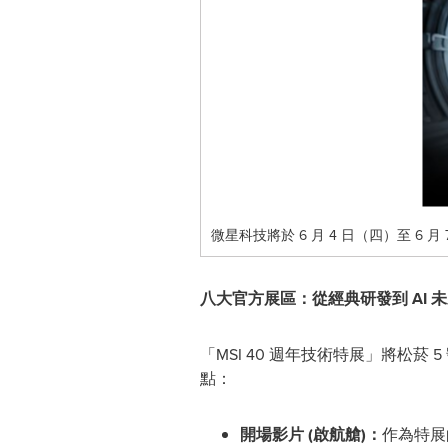
微星科技將於 6 月 4 日（四）至 6 
八大官方展區：從經典研發到
AI
未
「MSI 40 週年技術特展」將松
點：
開場影片
(
啟航艙
)
：
作為特展