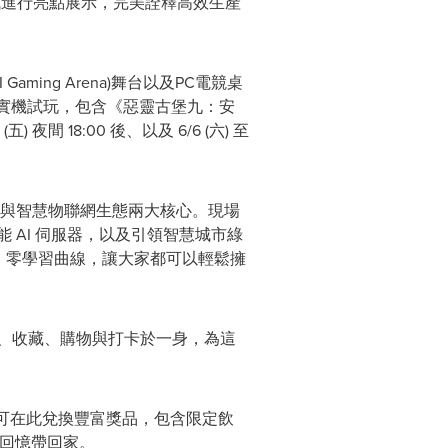
場域進行亮點展示，完美詮釋高效生產
ming Arena)舞台以及PC電競桌
現場實機試玩，包含《惡靈古堡九：安
 18:00 後、以及 6/6 (六) 至
與智慧物聯網生態兩大核心。現場
效能 AI 伺服器，以及引領智慧城市綠
裝，零學習曲線，讓大家都可以輕鬆擁
、收藏、購物與打卡於一身，為這
可在此兌換豐富獎品，包含限定飲
的回憶帶回家。