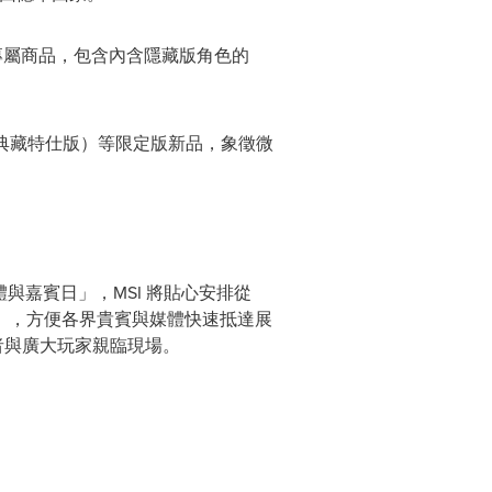
年專屬商品，包含內含隱藏版角色的
天龍座四十週年典藏特仕版）等限定版新品，象徵微
體與嘉賓日」，MSI 將貼心安排從
00），方便各界貴賓與媒體快速抵達展
好者與廣大玩家親臨現場。