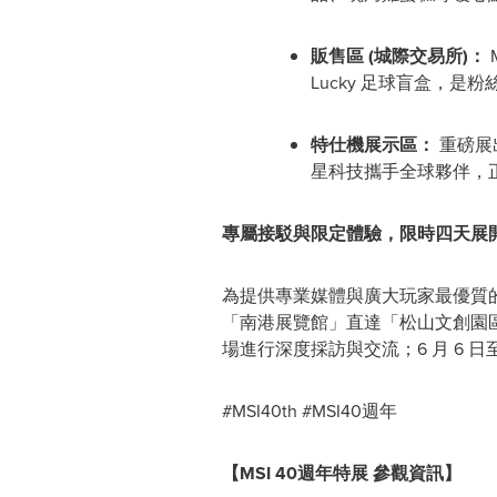
販售區
(
城際交易所
)
：
Lucky 足球盲盒，是
特仕機展示區：
重磅展出 
星科技攜手全球夥伴，
專屬接駁與限定體驗，限時四天展
為提供專業媒體與廣大玩家最優質的參
「南港展覽館」直達「松山文創園區」
場進行深度採訪與交流；6 月 6 
#MSI40th #MSI40週年
【MSI 40週年特展 參觀資訊】