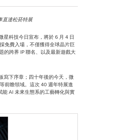
車直達松菸特展
微星科技今日宣布，將於 6 月 4 日
次特展採免費入場，不僅獲得全球晶片巨
題的跨界 IP 聯名、以及最新遊戲大
板寫下序章；四十年後的今天，微
前瞻領域。這次 40 週年特展進
 AI 未來生態系的工藝轉化與實