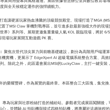
 PC、專業商用螢幕與風格週邊。展區依據智慧辦公室與數位教育
度與全天候穩定運作的強悍續航力。
打造讓硬派玩家熱血沸騰的頂級競技殿堂。現場打造了MGA (MSI Ga
，還配置了MSI Claw 掌機對戰專區，並引進多款最新強檔大作的
列等。展期更邀集重量級人氣 KOL 親臨現場，將於 6/5 (五) 夜間
，與現場玩家展開互動遊戲 PK 賽。
：
聚焦次世代頂尖算力與前瞻基礎建設，劃分為高階用戶端運算
機實機，更展示了 EdgeXpert AI 超級電腦系統整合方案、高
。除此之外，此區還會展出MSI的LuckyClaw，主打一鍵安
年的榮耀豐碑，作為展覽的最終章。本區整合三大區塊，集兌換
：
專為玩家與社群粉絲打造的補給站。參觀者完成展區闖關後，
心，並體驗 AI 拍貼機與韓式四格拍貼機，將專屬於這趟旅程