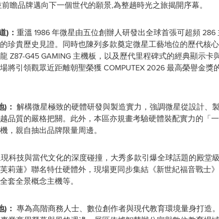
並前瞻品牌邁向下一個世代的願景,為整趟時光之旅揭開序幕。
道
)
：
重溫 1986 年微星由五位創辦人研發出全球首張可超頻 2
的珍貴歷史見證。同時也陳列多款奠定微星工藝地位的歷代核心代表
 Z87-G45 GAMING 主機板，以及歷代里程碑式的經典顯
領觀眾近距離朝聖榮獲 COMPUTEX 2026 最高榮譽金獎的傳奇顯示
地
)
：
解構微星極致的硬體研發與製造實力，強調微星從設計、
越品質的嚴格把關。此外，本區亦規畫考驗硬體裝配實力的「一
機，親自抽出品牌限量周邊。
現科技與當代文化的深度碰撞，大秀多款引爆全球話題的殿堂級 
芙莉蓮》聯名特仕硬體外，現場更同步集結《新世紀福音戰士》
全套全景概念主機等。
地
)
：
專為高階商務人士、數位創作者與現代教育環境量身打造