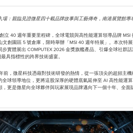
入場：親臨見證微星四十載品牌故事與工藝傳奇，南港展覽館專
 迎來創立 40 週年重要里程碑，全球電競與高性能運算領導品牌 MSI 
松山文創園區 5 號倉庫，限時舉辦「MSI 40 週年特展」。本
體展出 COMPUTEX 2026 金獎旗艦產品、引爆全球社群話
 展期最具指標性的跨界技術盛宴。
十年前，微星科技憑藉對技術研發的熱情，從一張頂尖的超頻主機
全球領導地位，更將這股深厚的硬體底氣延伸至 AI 高性能運算等
，更是微星向全球夥伴與玩家展現品牌邁向下一個十年、全面賦能