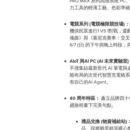
PRO MAX 系列高階系統
力工具的輕薄工藝、色彩準確
電競系列
(
電競極限競技場
)
：
機供民眾進行1 VS 1對戰
魂曲》與《索尼克賽車：交叉世界》系
6/7 (日) 的下午與晚上時段
AIoT
與
AI PC (AI
未來實驗室
)
不僅集結最新世代 AI 筆電與桌
能布局的次世代智慧充電樁系列
有自己的AI Agent。
40
周年特區：
矗立品牌四十
趟旅程畫下完美句點。
禮品兌換
(
物資補給站
)
品、現烤雞蛋糕等暖心點