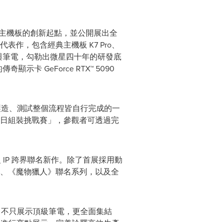
86 主機板的創新起點，並公開展出全
作，包含經典主機板 K7 Pro、
示卡與筆電，勾勒出微星四十年的研發底
卡 GeForce RTX™ 5090
製造、測試整個流程皆自行完成的一
日組裝挑戰賽」，參觀者可透過完
IP 跨界聯名新作。除了首展採用動
、《魔物獵人》聯名系列，以及全
。不只展示頂級筆電，更全面集結