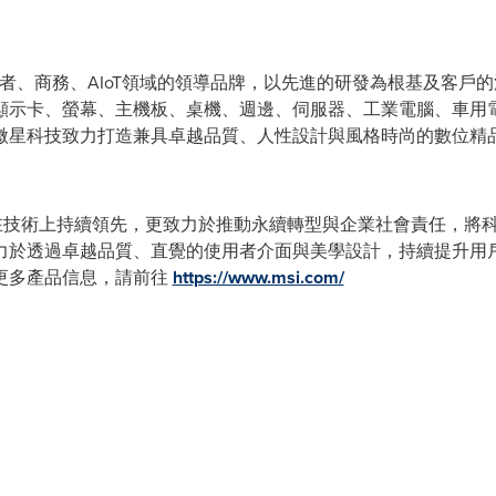
作者、商務、AIoT領域的領導品牌，以先進的研發為根基及客戶的
顯示卡、螢幕、主機板、桌機、週邊、伺服器、工業電腦、車用
微星科技致力打造兼具卓越品質、人性設計與風格時尚的數位精
僅在技術上持續領先，更致力於推動永續轉型與企業社會責任，將
力於透過卓越品質、直覺的使用者介面與美學設計，持續提升用
更多產品信息，請前往
https://www.msi.com/