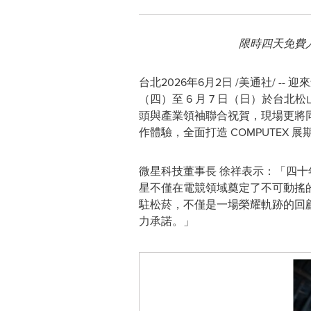
限時四天免費
台北
2026年6月2日
/美通社/ --
（四）至 6 月 7 日（日）於台北
頭與產業領袖聯合祝賀，現場更將同步實
作體驗，全面打造 COMPUTEX
微星科技董事長 徐祥表示：「四
星不僅在電競領域奠定了不可動搖的
駐松菸，不僅是一場榮耀軌跡的回顧
力承諾。」