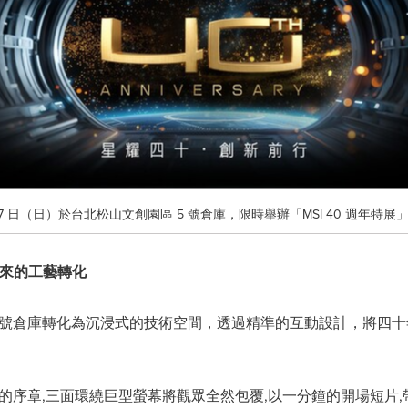
月 7 日（日）於台北松山文創園區 5 號倉庫，限時舉辦「MSI 40 週年特展
來的工藝轉化
菸 5 號倉庫轉化為沉浸式的技術空間，透過精準的互動設計，將
的序章,三面環繞巨型螢幕將觀眾全然包覆,以一分鐘的開場短片