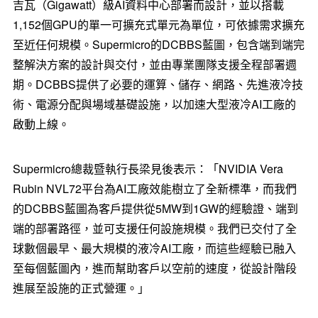
吉瓦（Gigawatt）級AI資料中心部署而設計，並以搭載
1,152個GPU的單一可擴充式單元為單位，可依據需求擴充
至近任何規模。Supermicro的DCBBS藍圖，包含端到端完
整解決方案的設計與交付，並由專業團隊支援全程部署週
期。DCBBS提供了必要的運算、儲存、網路、先進液冷技
術、電源分配與場域基礎設施，以加速大型液冷AI工廠的
啟動上線。
Supermicro總裁暨執行長梁見後表示：「NVIDIA Vera
Rubin NVL72平台為AI工廠效能樹立了全新標準，而我們
的DCBBS藍圖為客戶提供從5MW到1GW的經驗證、端到
端的部署路徑，並可支援任何設施規模。我們已交付了全
球數個最早、最大規模的液冷AI工廠，而這些經驗已融入
至每個藍圖內，進而幫助客戶以空前的速度，從設計階段
進展至設施的正式營運。」