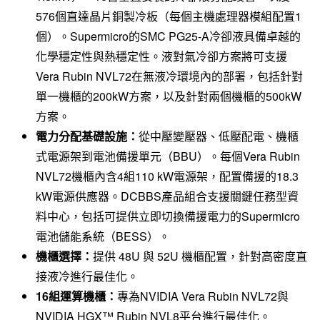
576個直達晶片銅製冷板（每個主機處理器模組配置1
個）。Supermicro的SMC PG25-A冷卻液具備卓越的
化學穩定性與熱穩定性。液對氣冷卻方案將可支援
Vera Rubin NVL72在無液冷環境內的部署，包括針對
單一機櫃的200kW方案，以及針對兩個機櫃的500kW
方案。
電力分配基礎設施：
從中壓變壓器、低壓配電、機櫃
式電源架到電池備援單元（BBU）。每個Vera Rubin
NVL72機櫃內含4組110 kW電源架，配置備援的18.3
kW電源供應器。DCBBS產品組合支援關鍵任務型資
料中心，包括可提供立即切換備援電力的Supermicro
電池儲能系統（BESS）。
機櫃選擇：
提供 48U 與 52U 機櫃配置，針對高密度直
接液冷進行最佳化。
16
組運算機櫃：
專為NVIDIA Vera Rubin NVL72與
NVIDIA HGX™ Rubin NVL8平台進行最佳化。