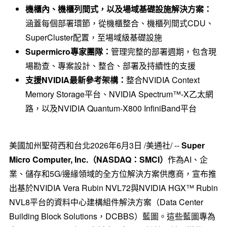
機櫃內、機櫃列間式，以及場域基礎設施解決方案：
涵蓋每個部署環節，從機櫃整合、機櫃列間式CDU、
SuperCluster配置，至場域級基礎設施
Supermicro
專家團隊：
管理完整的部署週期，包含現
場勘查、專案設計、整合、部署及持續性的支援
支援
NVIDIA
最新參考架構：
整合NVIDIA Context
Memory Storage平台、NVIDIA Spectrum™-X乙太網
路，以及NVIDIA Quantum-X800 InfiniBand平台
美國
加州聖荷西和台北
2026年6月3日
/美通社/ --
Super
Micro Computer, Inc.
（
NASDAQ
：
SMCI
）
作為AI、企
業、儲存和5G/邊緣領域的全方位解決方案供應商，宣布推
出基於NVIDIA Vera Rubin NVL72與NVIDIA HGX™ Rubin
NVL8平台的資料中心建構組件解決方案（Data Center
Building Block Solutions，DCBBS）藍圖。這些藍圖專為