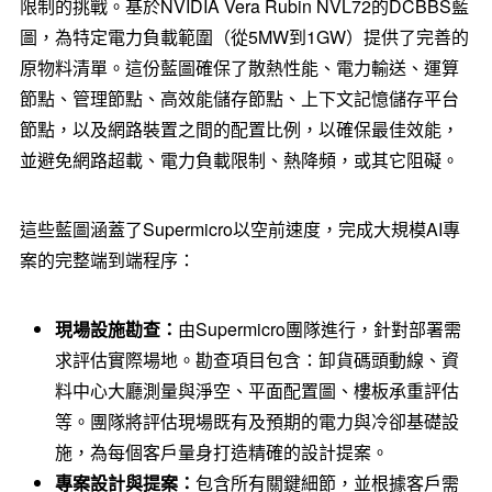
限制的挑戰。基於NVIDIA Vera Rubin NVL72的DCBBS藍
圖，為特定電力負載範圍（從5MW到1GW）提供了完善的
原物料清單。這份藍圖確保了散熱性能、電力輸送、運算
節點、管理節點、高效能儲存節點、上下文記憶儲存平台
節點，以及網路裝置之間的配置比例，以確保最佳效能，
並避免網路超載、電力負載限制、熱降頻，或其它阻礙。
這些藍圖涵蓋了Supermicro以空前速度，完成大規模AI專
案的完整端到端程序：
現場設施勘查：
由Supermicro團隊進行，針對部署需
求評估實際場地。勘查項目包含：卸貨碼頭動線、資
料中心大廳測量與淨空、平面配置圖、樓板承重評估
等。團隊將評估現場既有及預期的電力與冷卻基礎設
施，為每個客戶量身打造精確的設計提案。
專案設計與提案：
包含所有關鍵細節，並根據客戶需