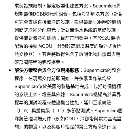
求與設施限制，擬定客製化建置方案。Supermicro將
規劃最佳DCBBS元件組合，包括冷卻解決方案（針對
可完全支援直接液冷的設施，提供最高1.8MW的機櫃
列間式冷卻分配單元；針對無供水系統的基礎設施，
提供液對氣冷卻側櫃；目前正開發中，基於52U機櫃
配置的機櫃內CDU；針對較高環境溫度的額外式後門
熱交換器）。客戶將取得包含了透明化物料清單與明
確部署時程的完整提案。
解決方案整合與全方位現場服務：
Supermicro的整合
程序，在現場交付前即開始，許多繁重作業均於
Supermicro位於美國的製造基地完成，包括每個機櫃
的系統上架、堆疊與佈線。Supermicro透過高於業界
標準的測試流程來驗證機台性能，延伸至系統級
（L10）與叢集級（L11）多節點測試。Supermicro團
隊將管理現場元件（例如CDU、冷卻塔與電力基礎設
施）的物流，以及與客戶指定的第三方廠商進行協