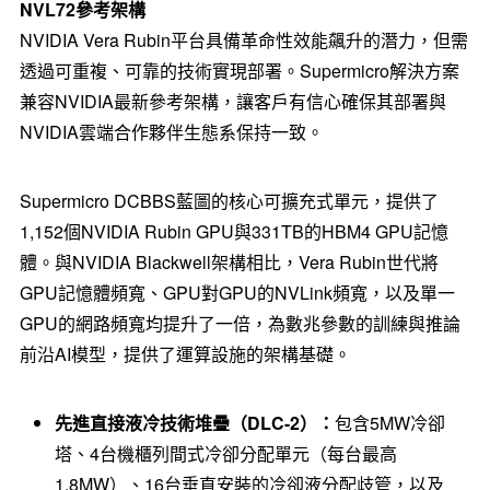
NVL72
參考架構
NVIDIA Vera Rubin平台具備革命性效能飆升的潛力，但需
透過可重複、可靠的技術實現部署。Supermicro解決方案
兼容NVIDIA最新參考架構，讓客戶有信心確保其部署與
NVIDIA雲端合作夥伴生態系保持一致。
Supermicro DCBBS藍圖的核心可擴充式單元，提供了
1,152個NVIDIA Rubin GPU與331TB的HBM4 GPU記憶
體。與NVIDIA Blackwell架構相比，Vera Rubin世代將
GPU記憶體頻寬、GPU對GPU的NVLink頻寬，以及單一
GPU的網路頻寬均提升了一倍，為數兆參數的訓練與推論
前沿AI模型，提供了運算設施的架構基礎。
先進直接液冷技術堆疊（
DLC-2
）：
包含5MW冷卻
塔、4台機櫃列間式冷卻分配單元（每台最高
1.8MW）、16台垂直安裝的冷卻液分配歧管，以及