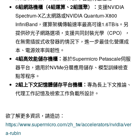
6
組網路機櫃（
4
組運算、
2
組匯聚）：
支援NVIDIA
Spectrum-X乙太網路或NVIDIA Quantum-X800
InfiniBand，運算架構傳輸速率最高可達1.6TB/s。另
提供矽光子網路選項，支援共同封裝光學（CPO），
在無需插拔式收發器的情況下，進一步最佳化營運成
本、電源效率與韌性。
4
組高效能儲存機櫃：
基於Supermicro Petascale伺服
器平台，適用於NVMe分層應用儲存、模型訓練檢查
點等程序。
2
組上下文記憶體儲存平台機櫃：
專為長上下文推論、
代理工作記憶及檢索工作負載所設計。
欲了解更多資訊，請造訪：
https://www.supermicro.com/zh_tw/accelerators/nvidia/ver
a-rubin