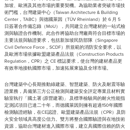
加坡、歐洲及其他市場的重要契機。為協助業者突破市場技
術門檻，台灣建築中心（Taiwan Architecture & Building
Center，TABC）與德國萊因（TÜV Rheinland）於 6 月 5
日簽署合作備忘錄（MoU），共同建立台灣建材的一站式檢
測與驗證合作機制。此合作將協助台灣廠商符合目標市場的
主要法規與驗證要求，包括新加坡民防部隊（Singapore
Civil Defence Force，SCDF）所規範的消防安全要求，以
及歐洲市場依據歐盟建築產品法規（Construction Products
Regulation，CPR）之 CE 標誌要求，使台灣的建材產品更
有效率地接軌國際市場，加速拓展東協及全球市場。
台灣建築中心長期推動綠建築、智慧建築、防火及耐震等驗
證業務，具備第三方公正檢測與建築安全評定專業且材料實
驗室執行「國土署 (原營建署)」 及標準檢驗局的耐火性能指
定測試項目已達二十年，而德國萊因則擁有超過150年國際
檢測驗證經驗，在CE認證、歐盟建築產品法規（CPR）及防
火安全領域具高度公信力。雙方將整合
國際
驗證與在地技術
資源，協助台灣建材進入國際市場，建立具國際信賴的防火