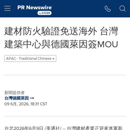
Accessibility Statement
Skip Navigation
Hamburger menu
建材防火驗證免送海外 台灣
建築中心與德國萊因簽MOU
APAC - Traditional Chinese
新聞提供者
台灣德國萊因
09 6月, 2026, 18:31 CST
台北
2026年6月9日
/美通社/ -- 台灣建材產業正迎來進軍新