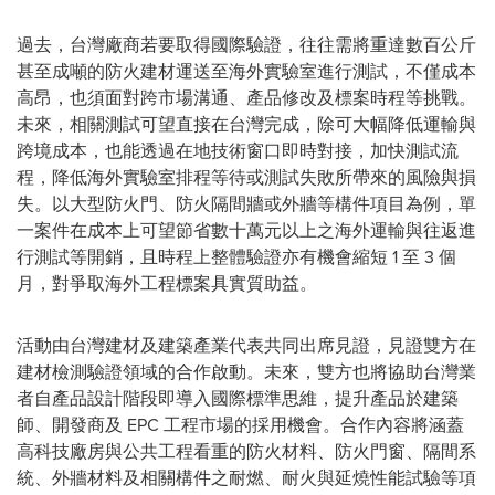
過去，台灣廠商若要取得國
際驗證
，往往需將重達數百公斤
甚至成噸的防火建材運送至海外實驗室進行測試，不僅成本
高昂，也須面對跨市場溝通、產品修改及標案時程等挑戰。
未來，相關測試可望直接在台灣完成，除可大幅降低運輸與
跨境成本，也能透過在地技術窗口即時對接，加快測試流
程，降低海外實驗室排程等待或測試失敗所帶來的風險與損
失。以大型防火門、防火隔間牆或外牆等構件項目為例，單
一案件在成本上可望節省數十萬元以上之海外運輸與往返進
行測試等開銷，且時程上整體驗證亦有機會縮
短 1 至 3 個
月，對爭取海外工程標案具實質助益。
活動由台灣建材及建築產業代表共同出席見證，見證雙方在
建材檢測驗證領域的合作啟動。未來，雙方也將協助台灣業
者自產品設計階段即導入國際標準思維，提升產品於建築
師、開發商及 EPC 工程市場的採用機會。合作內容將涵蓋
高科技廠房與公共工程看重的防火材料、防火門窗、隔間系
統、外牆材料及相關構件之耐燃、耐火與延燒性能試驗等項