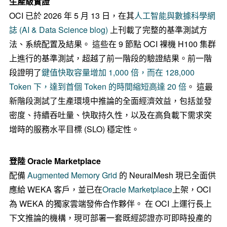
生產級實證
OCI 已於 2026 年 5 月 13 日，在其
人工智能與數據科學網
誌 (AI & Data Science blog)
上刊載了完整的基準測試方
法、系統配置及結果。 這些在 9 節點 OCI 裸機 H100 集群
上進行的基準測試，超越了前一階段的驗證結果。前一階
段證明了
鍵值快取容量增加 1,000 倍，而在 128,000
Token 下，達到首個 Token 的時間縮短高達 20 倍
。 這最
新階段測試了生產環境中推論的全面經濟效益，包括並發
密度、持續吞吐量、快取持久性，以及在高負載下需求突
增時的服務水平目標 (SLO) 穩定性。
登陸 Oracle Marketplace
配備
Augmented Memory Grid
的 NeuralMesh 現已全面供
應給 WEKA 客戶，並已在
Oracle Marketplace
上架，OCI
為 WEKA 的獨家雲端發佈合作夥伴。 在 OCI 上運行長上
下文推論的機構，現可部署一套既經認證亦可即時投產的