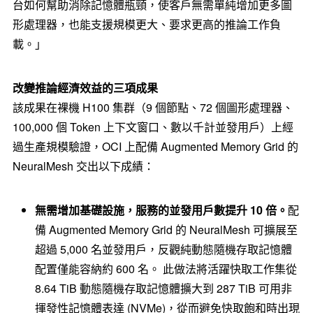
台如何幫助消除記憶體瓶頸，使客戶無需單純增加更多圖
形處理器，也能支援規模更大、要求更高的推論工作負
載。」
改變推論經濟效益的三項成果
該成果在裸機 H100 集群（9 個節點、72 個圖形處理器、
100,000 個 Token 上下文窗口、數以千計並發用戶）上經
過生產規模驗證，OCI 上配備 Augmented Memory Grid 的
NeuralMesh 交出以下成績：
無需增加基礎設施，服務的並發用戶數提升 10 倍。
配
備 Augmented Memory Grid 的 NeuralMesh 可擴展至
超過 5,000 名並發用戶，反觀純動態隨機存取記憶體
配置僅能容納約 600 名。 此做法將活躍快取工作集從
8.64 TiB 動態隨機存取記憶體擴大到 287 TiB 可用非
揮發性記憶體表達 (NVMe)，從而避免快取飽和時出現