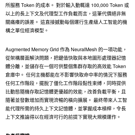
所服務 Token 的成本。 對於輸入動輒達 100,000 Token 或
以上的長上下文及代理型工作負載而言，這筆代價絕非無
關痛癢的誤差。 這直接撼動每個運行生產級人工智能的機
構之單位經濟模型。
Augmented Memory Grid 作為 NeuralMesh 的一項功能，
從架構層面解決問題，把鍵值快取與本地圖形處理器記憶
體分離，並儲存在一個可供整個集群存取的高效能 Token
倉庫中。 任何主機都能在不影響快取命中率的情況下服務
任何工作階段，擺脫了僵化工作階段黏性束縛，同時提供
比動態隨機存取記憶體更優越的效能，改善負載平衡，且
隨著並發數增加而實現流暢的橫向擴展。 最終帶來人工智
能代理所需的持久上下文記憶體，並掌握成本槓桿，令長
上下文推論得以在經濟可行的前提下實現大規模運作。