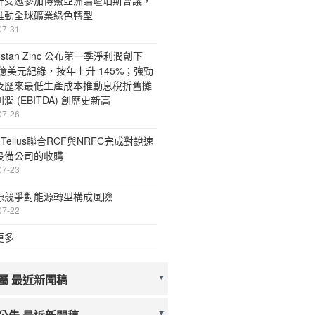
升受邀參加博鰲亞洲論壇珀斯會議，
推動全球礦業綠色轉型
07-31
dustan Zinc 公布第一季淨利潤創下
8 億美元紀錄，按年上升 145%；強勁
及歷來最低生產成本推動息稅折舊攤
潤 (EBITDA) 創歷史新高
07-26
o Tellus聯合RCF與NRFC完成對銳速
設備公司的收購
07-23
源競爭對能源轉型構成風險
07-22
更多
屬 最近新聞稿