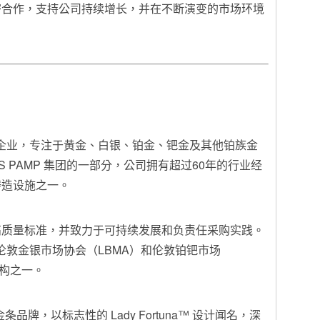
密合作，支持公司持续增长，并在不断演变的市场环境
金属企业，专注于黄金、白银、铂金、钯金及其他铂族金
S PAMP 集团的一部分，公司拥有超过60年的行业经
铸造设施之一。
高质量标准，并致力于可持续发展和负责任采购实践。
得伦敦金银市场协会（LBMA）和伦敦铂钯市场
机构之一。
条品牌，以标志性的 Lady Fortuna™ 设计闻名，深