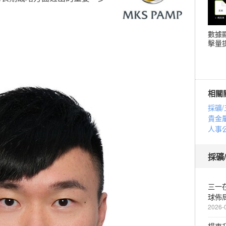
數據
擊量提
相關
採礦/
貴金
人事
採礦
三一
球佈
2026-