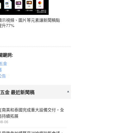
顯示視頻、圖片等元素讓新聞稿點
升77%
關鍵詞:
五金
屬
公告
/五金 最近新聞稿
在南美和泰國完成重大設備交付，全
局持續拓展
08-06