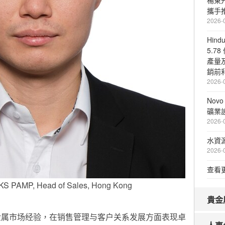
楊東
攜手
2026-
Hin
5.7
產量
銷前利
2026-
Nov
礦業
2026-
水資
2026-
查看
KS PAMP, Head of Sales, Hong Kong
貴金
金属市场经验，在销售管理与客户关系发展方面表现卓