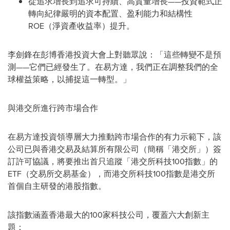
從追求增長到追求可持續、高質量增長
——投資範式正
轉向紀律嚴明的資本配置、盈利能力和結構性
ROE（淨資產收益率）提升。
李劍鋒在彭博香港投資大會上對聽眾說：「這些轉變不是預
測——它們已經發生了。在易方達，我們正在調整我們的全
球權益策略，以捕捉這一轉型。」
與港交所進行跨市場合作
在易方達投資領導層大力推動跨市場合作的有力示範下，該
公司已與香港交易及結算所有限公司（簡稱「港交所」）簽
訂許可協議，將要推出首只追蹤「港交所科技100指數」的
ETF（交易所交易基金），而港交所科技100指數是港交所
首個自主研發的港股指數。
該指數涵蓋香港最大的100家科技公司，覆蓋六大創新主
題：