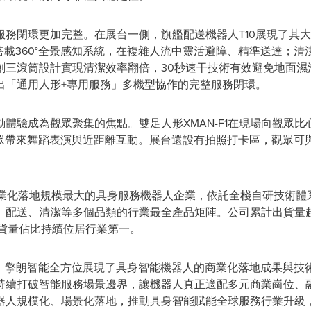
務閉環更加完整。在展台一側，旗艦配送機器人T10展現了其
搭載360°全景感知系統，在複雜人流中靈活避障、精準送達；清
創三滾筒設計實現清潔效率翻倍，30秒速干技術有效避免地面濕
出「通用人形+專用服務」多機型協作的完整服務閉環。
體驗成為觀眾聚集的焦點。雙足人形XMAN-F1在現場向觀眾
為觀眾帶來舞蹈表演與近距離互動。展台還設有拍照打卡區，觀眾
商業化落地規模最大的具身服務機器人企業，依託全棧自研技術體
配送、清潔等多個品類的行業最全產品矩陣。公司累計出貨量超
球出貨量佔比持續位居行業第一。
6香港展會，擎朗智能全方位展現了具身智能機器人的商業化落地成果與
持續打破智能服務場景邊界，讓機器人真正適配多元商業崗位、
器人規模化、場景化落地，推動具身智能賦能全球服務行業升級