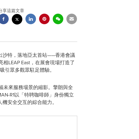
分享這篇文章
首次走出沙特，落地亞太首站——香港會議
LEAP East，在展會現場打造了
，吸引眾多觀眾駐足體驗。
幅未來服務場景的縮影。擎朗與全
AN-R1以「特聘咖啡師」身份獨立
人機安全交互的綜合能力。