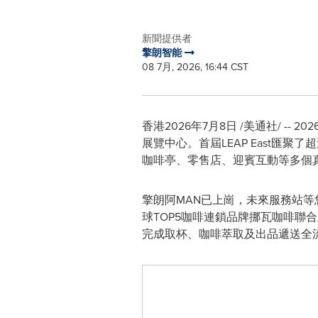
新聞提供者
擎朗智能
08 7月, 2026, 16:44 CST
香港
2026年7月8日
/美通社/ --
展覽中心。首屆LEAP East匯聚
咖啡亭、零售店、迎賓互動等多個
擎朗阿MAN已上崗，未來服務站
球TOP5咖啡連鎖品牌挪瓦咖啡聯合
完成取杯、咖啡萃取及出品遞送全