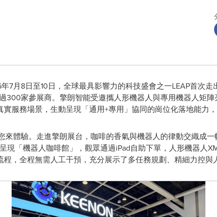
 2026年7月8日至10日，全球最具影響力的科技盛會之一LEAP
了超過300家參展商。擎朗智能受邀攜人形機器人與專用機器人矩陣亮相
真實服務場景，生動呈現「通用+專用」協同的崗位化落地能力
等您來體驗。走進擎朗展台，咖啡的香氣與機器人的律動交織成一
呈現「機器人咖啡館」，觀眾通過iPad自助下單，人形機器人XM
流程，全程無需人工干預，充分展示了多任務規劃、精細力控與