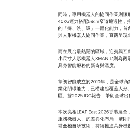
同時，專用機器人的協同作業則讓服
40KG
運力搭配59cm窄道通過性，
的「掃、洗、吸」一體化能力，首
與人形機器人協同作業，直觀呈現
而在展台最熱鬧的區域，迎賓與互動
小尺寸人形機器人XMAN-L1則
具身智能服務的新奇與溫度。
擎朗智能成立於2010年，是全球
業化閉環能力，已構建起覆蓋人形、
區。據2025 IDC報告，擎朗全
本次亮相LEAP East 202
服務機器人」的差異化布局，擎朗
耕全棧自研技術，持續推進具身機