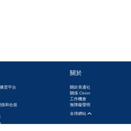
關於
n傳播雲平台
關於美通社
關係 Cision
工作機會
關係和合規
無障礙聲明
全球網站
業
品