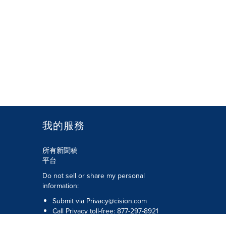
我的服務
所有新聞稿
平台
Do not sell or share my personal
information:
Submit via
Privacy@cision.com
Call Privacy toll-free: 877-297-8921