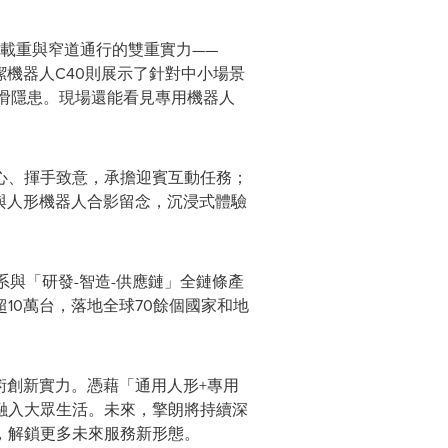
大載重與窄道通行的雙重實力——
潔機器人C40則展示了針對中小場景
滑隱患。現場還能看見專用機器人
比心、揮手致意，承擔迎賓互動任務；
可與人形機器人合影留念，沉浸式體驗
系與「研發-智造-供應鏈」全鏈條產
10萬台，落地全球70餘個國家和地
技術創新實力。憑藉「通用人形+專用
融入大眾生活。未來，擎朗將持續深
，解鎖更多未來服務新形態。