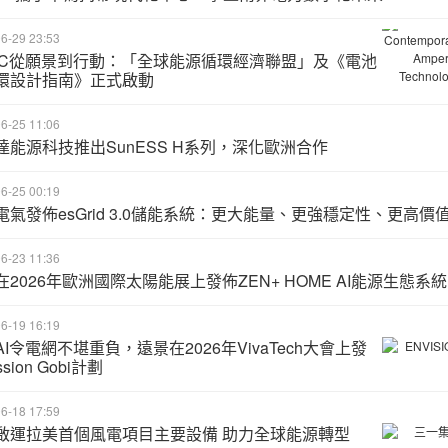
6-29 23:53
CC從願景到行動：「全球能源循環經濟聯盟」及《電池
環設計指南》正式啟動
6-25 11:06
達能源科技推出SunESS H系列，深化歐洲合作
6-25 00:19
電氣發佈esGrid 3.0儲能系統：更大能量、更強穩定性、更高價
6-23 11:36
在2026年歐洲國際太陽能展上發佈ZEN+ HOME AI能源生態系統
6-19 16:19
I令電網不堪重負，遠景在2026年VivaTech大會上發
sion Gobi計劃
6-18 17:59
啟運拉美首個風電項目主要設備 助力全球能源轉型