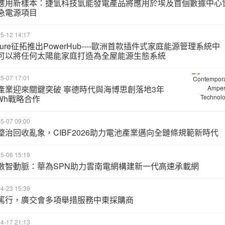
應用新樣本：捷氫科技氫能發電產品將應用於埃及首個數據中心
急電源項目
5-12 14:17
dure征拓推出PowerHub----歐洲首款插件式家庭能源管理系統中
可以將任何太陽能家庭打造為全屋能源生態系統
5-07 17:01
產業迎來關鍵突破 寧德時代與海博思創落地3年
GWh戰略合作
5-07 09:00
整治回收亂象，CIBF2026助力電池產業邁向全鏈條規範新時代
5-06 15:19
數智動脈：華為SPN助力雲南電網構建新一代高速承載網
4-23 15:39
篤行，廣交會多項舉措服務中東採購商
4-17 21:13