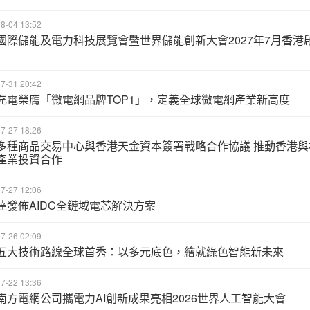
8-04 13:52
國際儲能及電力科技展覽會暨世界儲能創新大會2027年7月香港
7-31 20:42
充電榮膺「微電網品牌TOP1」，定義全球微電網產業新高度
7-27 18:26
多種商品交易中心與香港天金資本簽署戰略合作協議 推動香港與
產業投資合作
7-27 12:06
達發佈AIDC全鏈域電芯解決方案
7-26 02:09
五大技術路線全球首秀：以多元底色，繪就綠色智能新未來
7-22 13:36
南方電網公司攜電力AI創新成果亮相2026世界人工智能大會