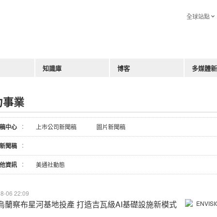
全球站點
知識庫
博客
多媒體新
力事業
稿中心
：
上市公司新聞稿
圖片新聞稿
新聞稿
：
他資訊
：
美通社動態
8-06 22:09
烏蘭察布星河基地投產 打造吉瓦級AI基礎設施新模式