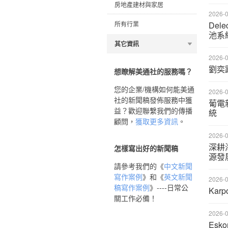
房地產建材與家居
2026-0
所有行業
Del
池系
其它資訊
2026-0
劉奕路
想瞭解美通社的服務嗎？
您的企業/機構如何能美通
2026-0
社的新聞稿發佈服務中獲
葡電
益？歡迎聯繫我們的傳播
統
顧問，
獲取更多資訊
。
2026-0
深耕
怎樣寫出好的新聞稿
源發
請參考我們的《
中文新聞
寫作案例
》和《
英文新聞
2026-0
稿寫作案例
》----日常公
Kar
關工作必備！
2026-0
Es