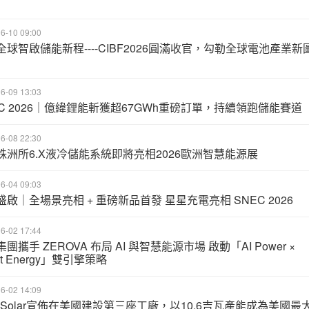
6-10 09:00
全球智啟儲能新程----CIBF2026圓滿收官，勾勒全球電池產業新
6-09 13:03
EC 2026｜億緯鋰能斬獲超67GWh重磅訂單，持續領跑儲能賽道
6-08 22:30
株洲所6.X液冷儲能系統即將亮相2026歐洲智慧能源展
6-04 09:03
盛啟｜全場景亮相 + 重磅新品首發 星星充電亮相 SNEC 2026
6-02 17:44
團攜手 ZEROVA 布局 AI 與智慧能源市場 啟動「AI Power ×
rt Energy」雙引擎策略
6-02 14:09
G Solar宣佈在美國建設第三座工廠，以10.6吉瓦產能成為美國最