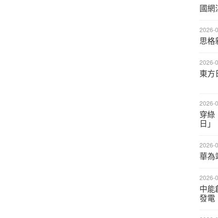
國網
2026-0
思格
2026-0
東方
2026-0
穿綠・
日」
2026-0
華為
2026-0
中能創
發電