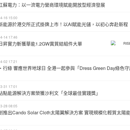
江蘇電力：以一流電力營商環境賦能開放型經濟發展
4-16 15:00
新能源於港交所正式掛牌上市！以AI賦能光儲，以初心奔赴新程
4-14 17:46
日昇實力斬獲華能1.2GW異質結組件大單
4-02 17:21
行綠 響應世界地球日 全港一起參與「Dress Green Day綠色
3-31 17:01
站點能源解決方案榮獲沙利文「全球最佳實踐獎」
3-28 08:05
推出Cando Solar Cloth太陽翼解決方案 實現規模化輕質太陽