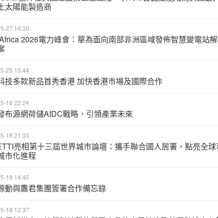
土太陽能製造商
5-27 16:30
it Africa 2026電力峰會：華為面向南部非洲區域發佈智慧變電站解
案
5-25 15:44
科技多款新品首秀香港 加快香港市場及國際合作
5-18 22:24
發布源網荷儲AIDC戰略，引領產業未來
5-18 21:33
UETTI亮相第十三屆世界城市論壇：攜手聯合國人居署，點亮全球
城市化進程
5-18 14:45
源動與鷹君集團簽署合作備忘錄
5-18 12:37