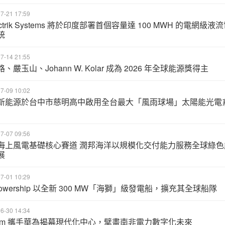
7-21 17:59
ectrik Systems 將於印度部署首個容量達 100 MWH 的電網級液
統
7-14 21:55
、嚴玉山、Johann W. Kolar 成為 2026 年全球能源獎得主
7-09 10:02
新能源於台中市慈明高中啟用全台最大「風雨球場」太陽能光電
7-07 09:56
海上風電基礎核心賽道 潤邦海洋以規模化交付能力服務全球綠色
展
7-01 10:29
powership 以全新 300 MW「海獅」級發電船，擴充其全球船隊
6-30 14:34
kom 攜手華為揭幕現代化中心，擘畫南非電力數字化未來