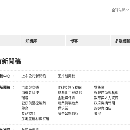
全球站點
知識庫
博客
多媒體新
有新聞稿
稿中心
：
上市公司新聞稿
圖片新聞稿
新聞稿
：
汽車與交通
IT科技與互聯網
零售業
消費者科技
能源化工與環保
娛樂時尚與藝術
環境
金融與保險
教育與人力資源
健康與醫療製藥
農業與製造業
政府機構新聞
體育
通信業
旅遊與酒店
食品飲料
廣告營銷傳媒
會展
房地產建材與家居
：
美通社動態