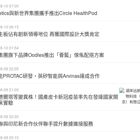
8-10 07:00
netics與新世界集團攜手推出Circle HealthPod
8-10 06:15
主板佔有創新領導地位 再獲國際設計大獎肯定
8-10 01:54
集團旗下品牌Oodles推出「薈藍」傢俬配搭方案
8-09 22:05
能PROTAC研發，英矽智能與Arvinas達成合作
8-09 21:00
德爾塔等變異株！國產皮卡新冠疫苗率先在發達國家開
床實驗
8-09 20:30
聯與印尼新合作伙伴聯手提升數據連接服務
8-09 20:15