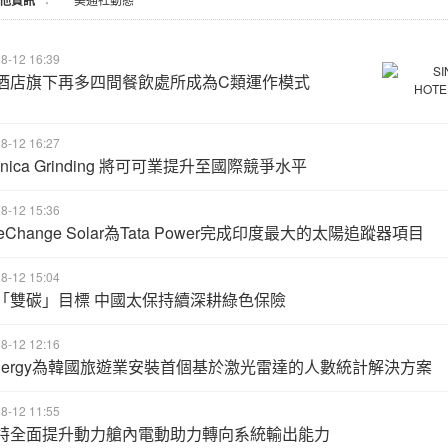
他資訊
8-12 16:39
酒店旗下再多四間餐飲處所成為C類運作模式
8-12 16:27
inica Grinding 將可可業提升至國際競爭水平
8-12 15:36
eChange Solar為Tata Power完成印度最大的太陽追蹤器項目
8-12 15:04
「雙碳」目標 中國太保持續深耕綠色保險
8-12 12:16
anergy為韓國旅遊業安裝首個基於激光雷達的人數統計解決方案
8-12 11:55
特全面提升動力艙內電動助力轉向系統輸出能力