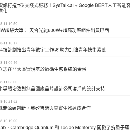
訊打造π型交談式服務！SysTalk.ai + Google BERT人工智能
進化
8-11 10:50
0MW超級大單： 天合光能600W+超高功率組件出貨巴西
8-11 10:17
科技計劃推出青年數字工作坊 助力加強青年技術素養
8-11 09:46
立志在亞太區實現基於數碼生態系統的金融
8-11 08:00
半導體增強對無晶圓廠晶片設計公司客戶的設計支持
8-10 21:52
I賦能源頭創新，英矽智能與真實生物達成合作
8-10 19:00
Lab、Cambridge Quantum 和 Tec de Monterrey 開發了抗量子