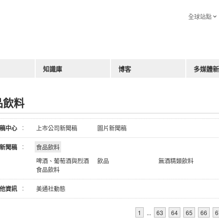
全球站點
知識庫
博客
多媒體新
品飲料
稿中心
：
上市公司新聞稿
圖片新聞稿
新聞稿
：
食品飲料
啤酒、葡萄酒與烈酒
飲品
無酒精類飲料
食品飲料
他資訊
：
美通社動態
1
...
63
64
65
66
6