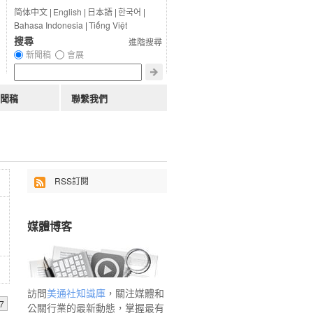
简体中文
|
English
|
日本語
|
한국어
|
Bahasa Indonesia
|
Tiếng Việt
搜尋
進階搜尋
新聞稿
會展
聞稿
聯繫我們
RSS訂閱
媒體博客
訪問
美通社知識庫
，關注媒體和
7
公關行業的最新動態，掌握最有