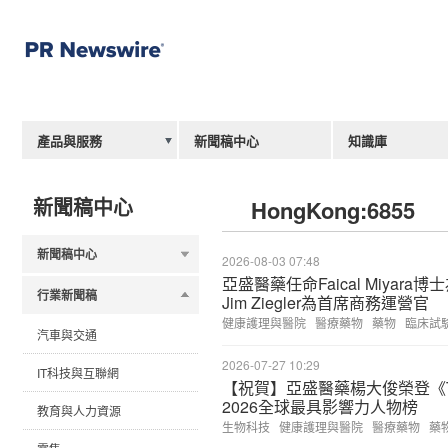
產品與服務
新聞稿中心
知識庫
新聞稿中心
HongKong:6855
新聞稿中心
2026-08-03 07:48
亞盛醫藥任命Faical Miyar
行業新聞稿
Jim Ziegler為首席商務運營官
健康護理與醫院
醫療藥物
藥物
臨床試
汽車與交通
2026-07-27 10:29
IT科技與互聯網
【祝賀】亞盛醫藥楊大俊榮登《The M
2026全球最具影響力人物榜
教育與人力資源
生物科技
健康護理與醫院
醫療藥物
藥