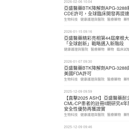
2026-02-06 10:04
亞盛醫藥BTK降解劑APG-328
CDE許可，全球臨床開發再提
生物科技
健康護理與醫院
醫療藥物
藥
2026-01-15 09:16
亞盛醫藥精彩亮相第44屆摩根
「全球創新」戰略邁入新階段
健康護理與醫院
醫療藥物
藥物
臨床試
2026-01-07 09:30
亞盛醫藥BTK降解劑APG-328
美國FDA許可
生物科技
健康護理與醫院
醫療藥物
藥
2025-12-09 09:59
【直擊2025 ASH】亞盛醫藥耐
CML-CP患者的註冊II期研究
安全性優勢再獲證實
生物科技
健康護理與醫院
醫療藥物
藥
2025-12-09 09:46