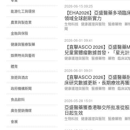
零售
2026-06-15 09:25
能源化工與環保
【EHA2026】亞盛醫藥多項
領域全球創新實力
農業與製造業
生物科技
健康護理與醫院
醫療藥物
藥
聞
金融與保險
2026-06-01 09:41
健康與醫療製藥
【直擊ASCO 2026】亞盛醫藥MD
兒童實體瘤數據首發，「星光計
娛樂時尚與藝術
健康護理與醫院
醫療藥物
藥物
臨床試
體育
2026-06-01 09:01
【直擊ASCO 2026】亞盛醫藥
旅遊與酒店
床研究數據更新，長期療效再獲
政府機構新聞
健康護理與醫院
醫療藥物
藥物
臨床試
食品飲料
2026-05-28 15:01
亞盛醫藥獲香港聯交所批准從股
廣告營銷傳媒
日起生效
生物科技
健康護理與醫院
醫療藥物
藥
會展