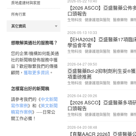
2026-05-22 10:40
房地產建材與家居
【2026 ASCO】亞盛醫藥公
口頭報告
所有行業
生物科技
健康護理與醫院
醫療藥物
藥
其它資訊
2026-05-13 10:33
【EHA2026】亞盛醫藥17項臨
想瞭解美通社的服務嗎？
學協會年會
生物科技
健康護理與醫院
醫療藥物
藥
您的企業/機構如何能美通
社的新聞稿發佈服務中獲
2026-04-27 09:50
益？歡迎聯繫我們的傳播
亞盛醫藥Bcl-2抑制劑利生妥®獲 
顧問，
獲取更多資訊
。
項重磅推薦
生物科技
健康護理與醫院
醫療藥物
藥
怎樣寫出好的新聞稿
2026-04-22 09:26
請參考我們的《
中文新聞
【2026 ASCO】亞盛醫藥多
寫作案例
》和《
英文新聞
口頭報告
稿寫作案例
》----日常公
生物科技
健康護理與醫院
醫療藥物
藥
關工作必備！
2026-04-20 08:48
【直擊AACR 2026】亞盛醫