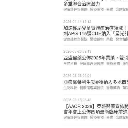
多重聯合治療潛力
健康護理與醫院
醫療藥物
藥物
臨床試
2026-04-14 12:12
加速佈局兒童實體瘤治療領域！亞盛
劑APG-115獲CDE納入「星光
健康護理與醫院
醫療藥物
藥物
兒童相
2026-03-26 09:13
亞盛醫藥公佈2025年業績，雙
生物科技
健康護理與醫院
醫療藥物
藥
2026-03-23 09:04
亞盛醫藥利生妥®獲納入多地商
生物科技
健康護理與醫院
醫療藥物
藥
2026-03-18 08:43
【AACR 2026】亞盛醫藥宣佈
會年會上公佈四項最新臨床前進
健康護理與醫院
醫療藥物
藥物
臨床試