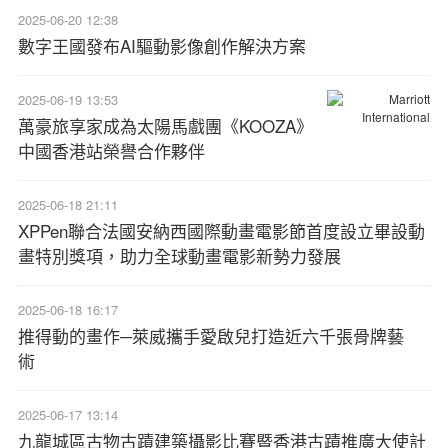
2025-06-20 12:38
數字王國發布AI驅動影像創作解決方案
2025-06-19 13:53
萬豪旅享家成為太陽馬戲團《KOOZA》
中國香港站榮譽合作夥伴
2025-06-18 21:11
XPPen聯合法國安納西國際動畫電影節首度設立畢設動
畫特別獎項，助力全球動畫電影新勢力發展
2025-06-18 16:17
推得動的畫作─萊威攜手愛啟兒打造近六千張骨牌藝
術
2025-06-17 13:14
九龍城區古物古蹟建築攝影比賽暨香港古蹟推廣大使計