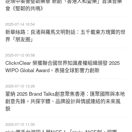
逆境中奏響堅韌樂章 新創「香港人和愛樂」首演音樂
會《堅韌的共鳴》
2025-07-14 16:54
新華絲路：良渚與羅馬文明對話：五千載東方瑰寶的世
界「朋友圈」
2025-07-12 00:58
ClicknClear 榮獲聯合國世界知識產權組織頒發 2025
WIPO Global Award，表揚全球影響力創新
2025-07-10 13:26
蒙納 2025 Brand Talks創意聚焦香港：匯聚國際與本地
創意先鋒，共探字體、品牌設計與情感連結的未來風
貌
2025-07-10 11:00
pixiv攜手台灣同人展NiCE！「pixiv×NiCE創・迴響