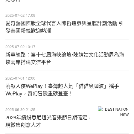
2025-07-02 17:09
愛奇藝國際版全球代言人陳哲遠參與星艦計劃活動 引
發泰國粉絲歡迎熱潮
2025-07-02 10:17
新華絲路：第十七屆海峽論壇•陳靖姑文化活動周為海
峽兩岸搭建交流平台
2025-07-01 12:00
萌獸入侵WePlay！臺灣超人氣「貓貓蟲咖波」攜手
WePlay，奇幻冒險重磅登臺！
2025-06-30 21:25
2026年繽紛悉尼燈光音樂節日期確定，
現徵集創意人才