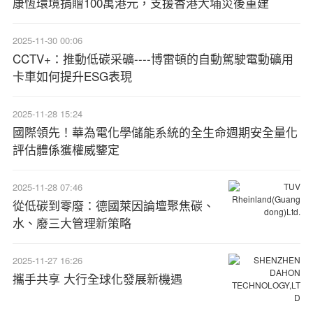
康恆環境捐贈100萬港元，支援香港大埔災後重建
2025-11-30 00:06
CCTV+：推動低碳采礦----博雷頓的自動駕駛電動礦用
卡車如何提升ESG表現
2025-11-28 15:24
國際領先！華為電化學儲能系統的全生命週期安全量化
評估體係獲權威鑒定
2025-11-28 07:46
從低碳到零廢：德國萊因論壇聚焦碳、
水、廢三大管理新策略
2025-11-27 16:26
攜手共享 大行全球化發展新機遇