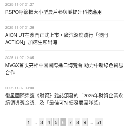
2025-11-07 21:27
RSPO呼籲擴大小型農戶參與並提升科技應用
2025-11-07 21:26
AION UT在澳門正式上市，廣汽深度踐行「澳門
ACTION」加速生態出海
2025-11-07 12:05
MVGX首次亮相中國國際進口博覽會 助力中新綠色貿易
合作
2025-11-07 09:00
復星國際榮獲《財資》雜誌頒發的「2025年財資企業永
續領導獎金獎」及「最佳可持續發展團隊獎」
1
3
4
5
6
7
8
9
51
...
...