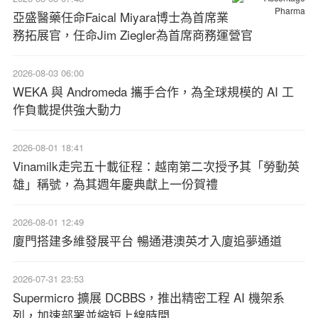
亞盛醫藥任命Faical Miyara博士為首席業
務拓展官，任命Jim Ziegler為首席商務運營官
2026-08-03 06:00
WEKA 與 Andromeda 攜手合作，為全球規模的 AI 工
作負載提供強大動力
2026-08-01 18:41
Vinamilk走完五十載征程：越南第二次授予其「勞動英
雄」稱號，為其週年慶典獻上一份賀禮
2026-08-01 12:49
廈門搭建多維發展平台 暢通港澳英才入廈追夢通道
2026-07-31 23:53
Supermicro 擴展 DCBBS，推出精密工程 AI 機架系
列，加速部署並縮短上線時間