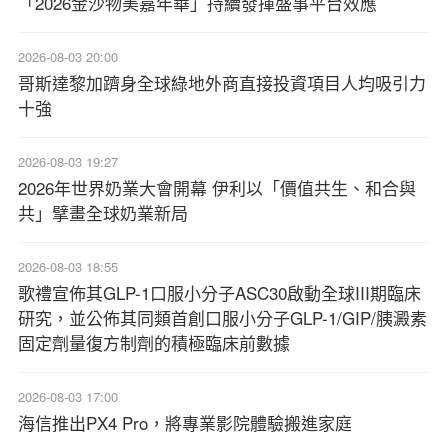
「2026金沙物美嘉年華」持續發揮盛事平台效應
2026-08-03 20:00
哥斯達黎加躋身全球綠地外商直接投資項目人均吸引力
十強
2026-08-03 19:27
2026年世界奶業大會開幕 伊利以「價值共生、和合與
共」擘畫全球奶業新局
2026-08-03 18:55
歌禮宣佈其GLP-1口服小分子ASC30啟動全球III期臨床
研究，並公佈其同類首創口服小分子GLP-1/GIP/胰澱素
固定劑量復方制劑的積極臨床前數據
2026-08-03 17:00
海信推出PX4 Pro，將專業影院體驗搬進家庭