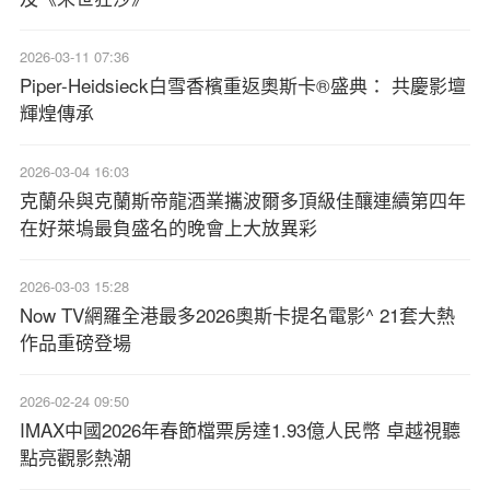
2026-03-11 07:36
Piper-Heidsieck白雪香檳重返奧斯卡®盛典： 共慶影壇
輝煌傳承
2026-03-04 16:03
克蘭朵與克蘭斯帝龍酒業攜波爾多頂級佳釀連續第四年
在好萊塢最負盛名的晚會上大放異彩
2026-03-03 15:28
Now TV網羅全港最多2026奧斯卡提名電影^ 21套大熱
作品重磅登場
2026-02-24 09:50
IMAX中國2026年春節檔票房達1.93億人民幣 卓越視聽
點亮觀影熱潮