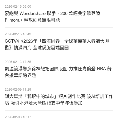
2026-02-16 09:00
蒙納與 Wondershare 聯手，200 款經典字體登陸
Filmora，釋放創意無限可能
2026-02-15 16:43
CCTV4《2026年「四海同春」全球華僑華人春節大聯
歡》情滿四海 全球僑胞雲端團圓
2026-02-13 17:55
凱渥簽港導演徐梓耀拓國際版圖 力推任嘉倫登 NBA 舞
台掀華語跨界熱
2026-02-09 11:29
嶺大舉辦「我眼中的城市」短片創作比賽 設AI培訓工作
坊 吸引本港及大灣區18支中學隊伍參加
2026-02-08 13:17