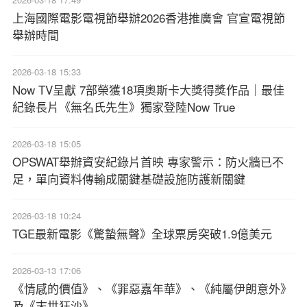
上海國際電影電視節舉辦2026香港推廣會 官宣電視節
舉辦時間
2026-03-18 15:33
Now TV呈獻 7部榮獲18項奧斯卡大獎得獎作品｜最佳
紀錄長片《無名氏先生》獨家登陸Now True
2026-03-18 15:05
OPSWAT舉辦資安紀錄片首映 專家警示：防火牆已不
足，單向資料傳輸成關鍵基礎設施防護新關鍵
2026-03-18 10:24
TGE最新電影《驚蟄無聲》全球票房突破1.9億美元
2026-03-13 17:06
《情感的價值》、《罪惡嘉年華》、《純屬伊朗意外》
及《末世狂沙》