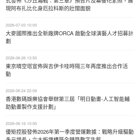
式發佈《沙丘瀚戰：第三章》預告片及幕後花絮照，展
現阿布扎比化身厄拉科斯的壯闊面貌
2026-07-03 10:00
大麥國際推出全新廠牌ORCA 啟動全球演藝人才招募計
劃
2026-06-26 13:50
東京晴空塔宣佈與吉伊卡哇時隔三年再度推出合作活
動
2026-06-24 22:09
香港數碼娛樂協會舉辦第三屆「明日動畫-人工智能輔
助動畫製作支援計劃」
2026-06-16 10:00
優矩控股發佈2026年第一季度營運數據：戰略升級驅動
多元增長，六大板塊構築全鏈路數字生態