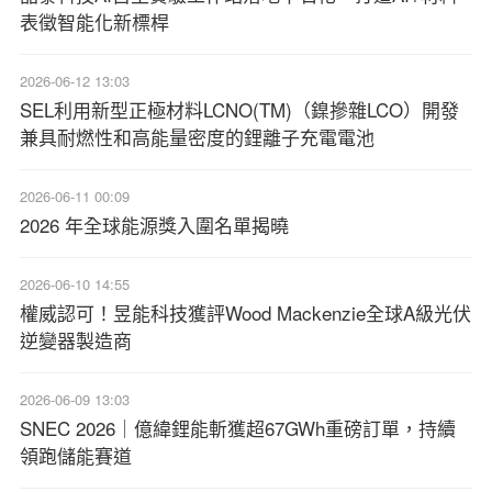
表徵智能化新標桿
2026-06-12 13:03
SEL利用新型正極材料LCNO(TM)（鎳摻雜LCO）開發
兼具耐燃性和高能量密度的鋰離子充電電池
2026-06-11 00:09
2026 年全球能源獎入圍名單揭曉
2026-06-10 14:55
權威認可！昱能科技獲評Wood Mackenzie全球A級光伏
逆變器製造商
2026-06-09 13:03
SNEC 2026｜億緯鋰能斬獲超67GWh重磅訂單，持續
領跑儲能賽道