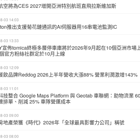
航空將為CES 2027增開亞洲特別航班直飛拉斯維加斯
8-03 14:03
voton推出支援菊花鏈通訊的AI伺服器用16串電池監測IC
8-03 13:33
MY宣佈tomica終極多層停車庫將於2026年9月起在10個亞洲市場
首個官方粉絲社群定於10月上線
8-03 12:09
飲品牌Reddog 2026上半年營收大漲88% 營業利潤激增143%
8-03 11:01
技整合 Google Maps Platform 與 Geotab 車聯網：助物流業 6
速排單、削減 25% 車隊營運成本
8-03 09:00
房地產榮獲《時代》2026年「全球最具影響力公司」稱號
8-03 08:00