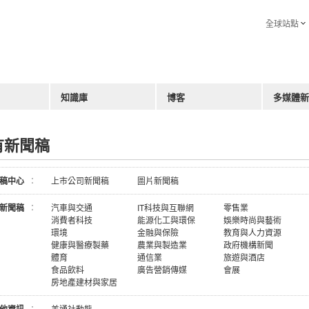
全球站點
知識庫
博客
多媒體新
有新聞稿
稿中心
：
上市公司新聞稿
圖片新聞稿
新聞稿
：
汽車與交通
IT科技與互聯網
零售業
消費者科技
能源化工與環保
娛樂時尚與藝術
環境
金融與保險
教育與人力資源
健康與醫療製藥
農業與製造業
政府機構新聞
體育
通信業
旅遊與酒店
食品飲料
廣告營銷傳媒
會展
房地產建材與家居
：
美通社動態