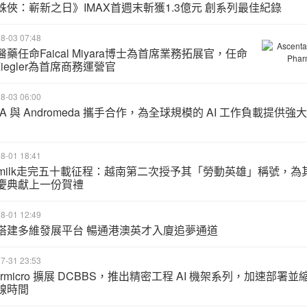
蛛俠：嶄新之日》IMAX首週末斬獲1.3億元 創系列最佳紀錄
8-03 07:48
藥任命Faical Miyara博士為首席業務拓展官，任命
 Ziegler為首席商務運營官
8-03 06:00
A 與 Andromeda 攜手合作，為全球規模的 AI 工作負載提供強大
8-01 18:41
namilk走完五十載征程：越南第二次授予其「勞動英雄」稱號，為
慶典獻上一份賀禮
8-01 12:49
搭建多維發展平台 暢通港澳英才入廈追夢通道
7-31 23:53
ermicro 擴展 DCBBS，推出精密工程 AI 機架系列，加速部署並
線時間