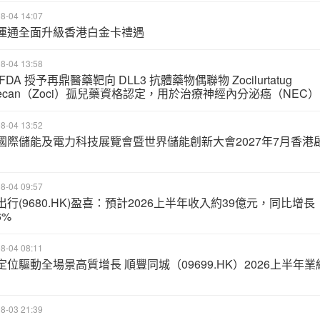
8-04 14:07
運通全面升級香港白金卡禮遇
8-04 13:58
FDA 授予再鼎醫藥靶向 DLL3 抗體藥物偶聯物 Zocilurtatug
itecan（Zoci）孤兒藥資格認定，用於治療神經內分泌癌（NEC）
8-04 13:52
國際儲能及電力科技展覽會暨世界儲能創新大會2027年7月香港
8-04 09:57
出行(9680.HK)盈喜：預計2026上半年收入約39億元，同比增長
6%
8-04 08:11
定位驅動全場景高質增長 順豐同城（09699.HK）2026上半年業
8-03 21:39