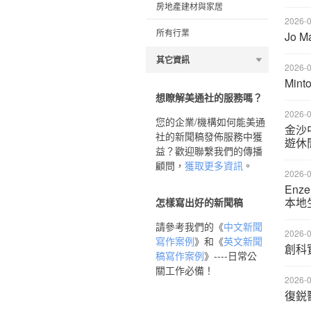
房地產建材與家居
2026-0
所有行業
Jo 
其它資訊
2026-0
Min
想瞭解美通社的服務嗎？
2026-0
您的企業/機構如何能美通
金沙
社的新聞稿發佈服務中獲
遊休
益？歡迎聯繫我們的傳播
顧問，
獲取更多資訊
。
2026-0
En
本地
怎樣寫出好的新聞稿
請參考我們的《
中文新聞
2026-0
寫作案例
》和《
英文新聞
創科
稿寫作案例
》----日常公
關工作必備！
2026-0
復鋭