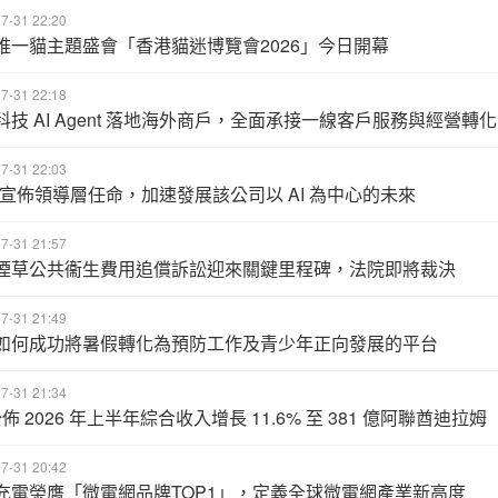
7-31 22:20
唯一貓主題盛會「香港貓迷博覽會2026」今日開幕
7-31 22:18
科技 AI Agent 落地海外商戶，全面承接一線客戶服務與經營轉化
7-31 22:03
C 宣佈領導層任命，加速發展該公司以 AI 為中心的未來
7-31 21:57
煙草公共衞生費用追償訴訟迎來關鍵里程碑，法院即將裁決
7-31 21:49
如何成功將暑假轉化為預防工作及青少年正向發展的平台
7-31 21:34
公佈 2026 年上半年綜合收入增長 11.6% 至 381 億阿聯酋迪拉姆
7-31 20:42
充電榮膺「微電網品牌TOP1」，定義全球微電網產業新高度