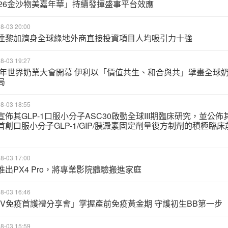
026金沙物美嘉年華」持續發揮盛事平台效應
8-03 20:00
達黎加躋身全球綠地外商直接投資項目人均吸引力十強
8-03 19:27
26年世界奶業大會開幕 伊利以「價值共生、和合與共」擘畫全球
局
8-03 18:55
宣佈其GLP-1口服小分子ASC30啟動全球III期臨床研究，並公佈
首創口服小分子GLP-1/GIP/胰澱素固定劑量復方制劑的積極臨床
8-03 17:00
推出PX4 Pro，將專業影院體驗搬進家庭
8-03 16:46
SV免疫首護禮分享會」掌握產前免疫黃金期 守護初生BB第一步
8-03 15:59