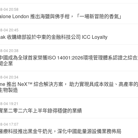
8-04 20:58
Malone London 推出海鹽與佛手柑，「一場新冒險的香氣」
8-04 20:45
toak 收購總部設於中東的金融科技公司 ICC Loyalty
8-04 20:38
中國成為全球首家榮獲ISO 14001:2026環境管理體系認證之綜
閒企業
8-04 20:34
zene 推出 NeX™ 綜合解決方案， 助力實現具成本效益、高產率
生物製造
8-04 19:21
實業二零二六年上半年錄得穩健的業績
8-04 17:07
醫療科技推出黑金牛奶光，深化中國能量源設備業務佈局