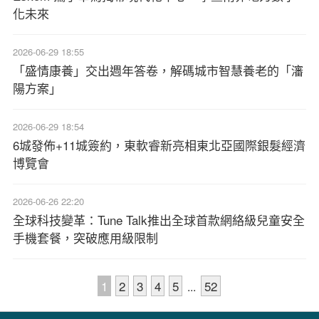
化未來
2026-06-29 18:55
「盛情康養」交出週年答卷，解碼城市智慧養老的「瀋
陽方案」
2026-06-29 18:54
6城發佈+11城簽約，東軟睿新亮相東北亞國際銀髮經濟
博覽會
2026-06-26 22:20
全球科技變革：Tune Talk推出全球首款網絡級兒童安全
手機套餐，突破應用級限制
1
2
3
4
5
52
...