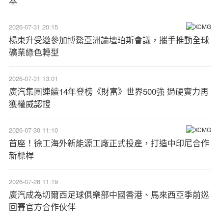
本
2026-07-31 20:15
楊東升受邀參加博鰲亞洲論壇珀斯會議，攜手推動全球
礦業綠色轉型
2026-07-31 13:01
廣汽集團連續14年登榜《財富》世界500強 過硬實力再
獲權威認證
2026-07-30 11:10
首座！徐工海外新能源工廠正式投產，打造中印尼合作
新標桿
2026-07-26 11:19
廣汽成為切爾西足球俱樂部中國香港、馬來西亞季前巡
回賽官方合作伙伴