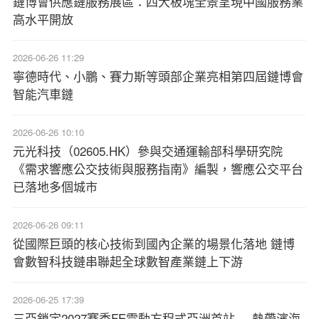
鏈博會供應鏈服務展區：四大板塊全景呈現中國服務業
高水平開放
2026-06-26 11:29
寧德時代、小鵬、賽力斯等頭部企業亮相第四屆鏈博會
智能汽車鏈
2026-06-26 10:10
元光科技（02605.HK）參與交通運輸部科學研究院
《需求響應公交技術與服務指南》編製，響應公交平台
已落地多個城市
2026-06-26 09:11
從國際巨頭的核心技術到國內企業的場景化落地 鏈博
會數智科技鏈串聯起全球數智產業鏈上下游
2026-06-25 17:39
三亞鎖定2027賽季FE電動方程式亞洲首站----熱帶濱海