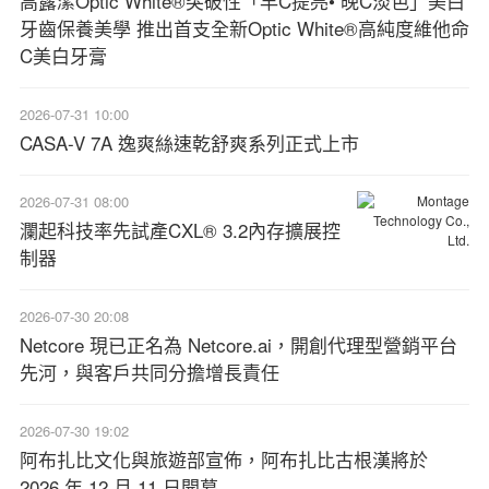
高露潔Optic White®突破性「早C提亮• 晚C淡色」美白
牙齒保養美學 推出首支全新Optic White®高純度維他命
C美白牙膏
2026-07-31 10:00
CASA-V 7A 逸爽絲速乾舒爽系列正式上市
2026-07-31 08:00
瀾起科技率先試產CXL® 3.2內存擴展控
制器
2026-07-30 20:08
Netcore 現已正名為 Netcore.ai，開創代理型營銷平台
先河，與客戶共同分擔增長責任
2026-07-30 19:02
阿布扎比文化與旅遊部宣佈，阿布扎比古根漢將於
2026 年 12 月 11 日開幕