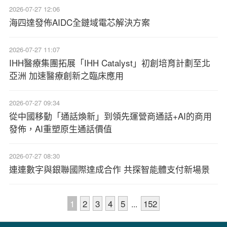
2026-07-27 12:06
海四達發佈AIDC全鏈域電芯解決方案
2026-07-27 11:07
IHH醫療集團拓展「IHH Catalyst」初創培育計劃至北
亞洲 加速醫療創新之臨床應用
2026-07-27 09:34
從中國移動「通話煥新」到領先運營商通話+AI的商用
發佈，AI重塑原生通話價值
2026-07-27 08:30
連連數字與銀聯國際達成合作 共探智能體支付新場景
1
2
3
4
5
152
...