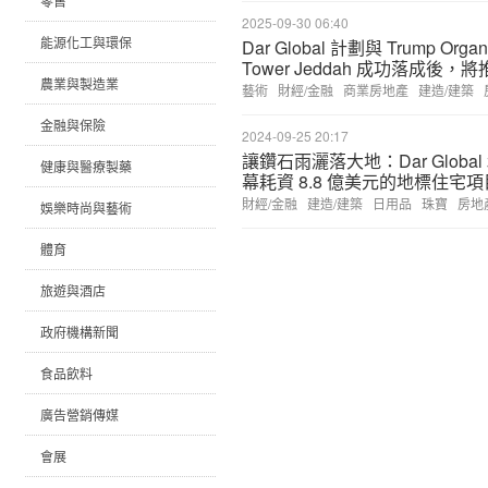
零售
2025-09-30 06:40
能源化工與環保
Dar Global 計劃與 Trump Or
Tower Jeddah 成功落成後，將推出
農業與製造業
藝術
財經/金融
商業房地產
建造/建築
金融與保險
2024-09-25 20:17
讓鑽石雨灑落大地：Dar Global 和 M
健康與醫療製藥
幕耗資 8.8 億美元的地標住宅項
財經/金融
建造/建築
日用品
珠寶
房地
娛樂時尚與藝術
體育
旅遊與酒店
政府機構新聞
食品飲料
廣告營銷傳媒
會展