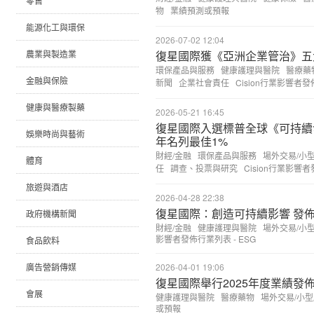
零售
物
業績預測或預報
能源化工與環保
2026-07-02 12:04
農業與製造業
復星國際獲《亞洲企業管治》五
環保產品與服務
健康護理與醫院
醫療藥
金融與保險
新聞
企業社會責任
Cision行業影響者發
健康與醫療製藥
2026-05-21 16:45
復星國際入選標普全球《可持續
娛樂時尚與藝術
年名列最佳1%
財經/金融
環保產品與服務
場外交易/小
體育
任
調查、投票與研究
Cision行業影響者
旅遊與酒店
2026-04-28 22:38
復星國際：創造可持續影響 發佈
政府機構新聞
財經/金融
健康護理與醫院
場外交易/小
影響者發佈行業列表 - ESG
食品飲料
廣告營銷傳媒
2026-04-01 19:06
復星國際舉行2025年度業績發
會展
健康護理與醫院
醫療藥物
場外交易/小
或預報