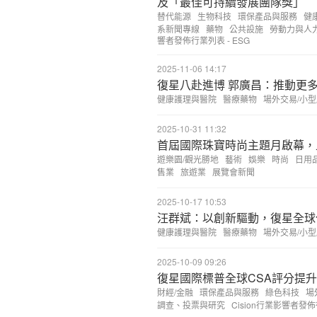
及「最佳可持續發展團隊獎」
替代能源
生物科技
環保產品與服務
健
系新聞專線
藥物
公共設施
勞動力與人
響者發佈行業列表 - ESG
2025-11-06 14:17
復星八赴進博 郭廣昌：推動更
健康護理與醫院
醫療藥物
場外交易/小
2025-10-31 11:32
首屆國際珠寶時尚主題月啟幕，
遊樂園/觀光勝地
藝術
娛樂
時尚
日用
售業
旅遊業
展覽會新聞
2025-10-17 10:53
汪群斌：以創新驅動，復星全球
健康護理與醫院
醫療藥物
場外交易/小
2025-10-09 09:26
復星國際標普全球CSA評分提升
財經/金融
環保產品與服務
綠色科技
場
調查、投票與研究
Cision行業影響者發佈