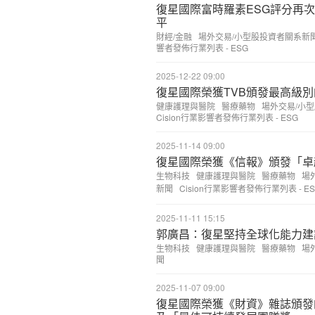
復星國際富時羅素ESG評分再次
平
財經/金融
場外交易/小型股投資者關系新
響者發佈行業列表 - ESG
2025-12-22 09:00
復星國際榮獲TVB頒發最高級別
健康護理與醫院
醫療藥物
場外交易/小
Cision行業影響者發佈行業列表 - ESG
2025-11-14 09:00
復星國際榮獲《信報》頒發「卓
生物科技
健康護理與醫院
醫療藥物
場
新聞
Cision行業影響者發佈行業列表 - E
2025-11-11 15:15
郭廣昌：復星堅持全球化能力建
生物科技
健康護理與醫院
醫療藥物
場
聞
2025-11-07 09:00
復星國際榮獲《財資》雜誌頒發