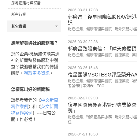
房地產建材與家居
2026-03-31 17:38
所有行業
郭廣昌：復星國際每股NAV達港
道
其它資訊
財經/金融
健康護理與醫院
場外交易/小
2026-03-30 22:36
想瞭解美通社的服務嗎？
郭廣昌致股東信：「晴天修屋頂
您的企業/機構如何能美通
財經/金融
健康護理與醫院
醫療藥物
藥
社的新聞稿發佈服務中獲
益？歡迎聯繫我們的傳播
2026-03-26 15:46
顧問，
獲取更多資訊
。
復星國際MSCI ESG評級榮升
財經/金融
健康護理與醫院
醫療藥物
場
者發佈行業列表 - ESG
怎樣寫出好的新聞稿
2026-02-27 09:00
請參考我們的《
中文新聞
復星國際榮獲香港管理專業協會
寫作案例
》和《
英文新聞
獎」
稿寫作案例
》----日常公
財經/金融
環保產品與服務
場外交易/小
關工作必備！
任
2026-01-21 16:53