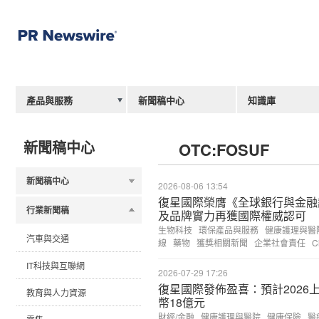
產品與服務
新聞稿中心
知識庫
新聞稿中心
OTC:FOSUF
新聞稿中心
2026-08-06 13:54
復星國際榮膺《全球銀行與金融
行業新聞稿
及品牌實力再獲國際權威認可
生物科技
環保產品與服務
健康護理與醫
汽車與交通
線
藥物
獲獎相關新聞
企業社會責任
C
IT科技與互聯網
2026-07-29 17:26
復星國際發佈盈喜：預計2026
教育與人力資源
幣18億元
財經/金融
健康護理與醫院
健康保險
醫