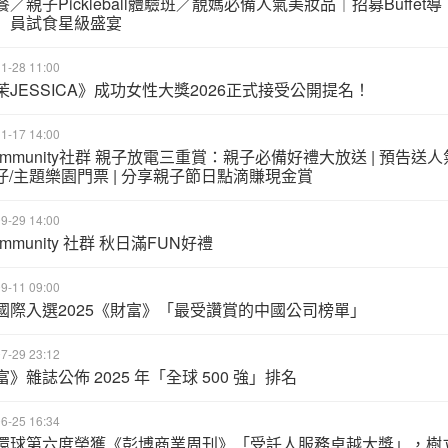
／親子Pickleball體驗班／靚媽必備人氣美妝品｜招募Buffet導
」員試食星級盛宴
1-28 11:00
茉JESSICA》成功女性大獎2026正式接受公開提名！
1-17 14:00
ommunity社群 親子放電三重賞：親子必備好禮大放送 | 預告送人
公仔/主題樂園門票 | 分享親子節日點滴賺現金賞
9-29 14:00
ommunity 社群 秋日滿FUN好禮
9-11 09:00
國際入選2025《財富》「最受讚賞的中國公司榜單」
7-29 23:12
》雜誌公佈 2025 年「全球 500 強」排名
6-25 16:34
環球第六度榮獲《彭博商業周刊》「受託人服務卓越大獎」，樹