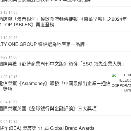
3-12 14:55
酒店與「澳門銀河」餐飲食府頻傳捷報 《南華早報》之2024年
0 TOP TABLES》再度登榜
1-19 20:56
LTY ONE GROUP 獲評選為地產第一品牌
1-29 14:00
國際榮獲《彭博商業周刊中文版》頒發「ESG 領先企業大獎」
1-08 12:15
電信榮獲《Asiamoney》頒發「中國最傑出企業－通信
」奬項
0-24 13:57
國際榮獲英國《全球銀行與金融評論》三大獎項
0-04 16:32
 (BEA) 榮膺第 11 屆 Global Brand Awards