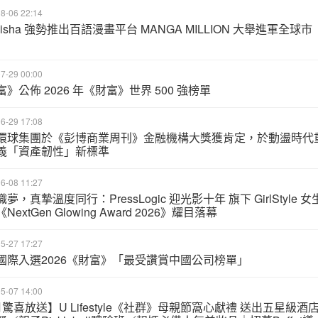
8-06 22:14
eisha 強勢推出百語漫畫平台 MANGA MILLION 大舉進軍全球市
7-29 00:00
》公佈 2026 年《財富》世界 500 強榜單
6-29 17:08
環球集團於《彭博商業周刊》金融機構大獎獲肯定，於動盪時代
義「資產韌性」新標準
6-08 11:27
夢，真摯溫度同行：PressLogic 迎光影十年 旗下 GirlStyle 女
NextGen Glowing Award 2026》耀目落幕
5-27 17:27
國際入選2026《財富》「最受讚賞中國公司榜單」
5-07 14:00
月驚喜放送】U Lifestyle《社群》母親節窩心獻禮 送出五星級酒