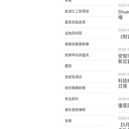
零售
2026-0
Shu
能源化工與環保
場
農業與製造業
2026-0
金融與保險
《財富
健康與醫療製藥
2026-0
娛樂時尚與藝術
安智
新定
體育
2026-0
旅遊與酒店
科技織
日常《
政府機構新聞
食品飲料
2026-0
復星
廣告營銷傳媒
2026-0
會展
【5