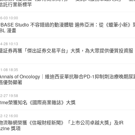
信託行業新標竿
6-03 10:00
UBASE Studio 不容錯過的動漫體驗 遍佈亞洲：從《蠟筆小新》
BL 漫畫
4-28 10:13
盛証券再獲「傑出証券交易平台」大獎，為大眾提供優質投資服
1-08 18:35
nnals of Oncology｜維迪西妥單抗聯合PD-1抑制劑治療晚期尿
癌優勢顯著
2-27 19:58
nPrime榮獲知名《國際商業雜誌》大獎
2-12 16:00
物流聯網榮獲《信報財經新聞》「上市公司卓越大獎」及IR
azine 獎項