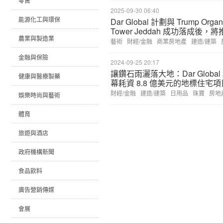
零售
2025-09-30 06:40
能源化工與環保
Dar Global 計劃與 Trump Or
Tower Jeddah 成功落成後，將推出
農業與製造業
藝術
財經/金融
商業房地產
建造/建築
金融與保險
2024-09-25 20:17
讓鑽石雨灑落大地：Dar Global 和 M
健康與醫療製藥
幕耗資 8.8 億美元的地標住宅項
財經/金融
建造/建築
日用品
珠寶
房地
娛樂時尚與藝術
體育
旅遊與酒店
政府機構新聞
食品飲料
廣告營銷傳媒
會展