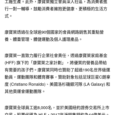
工廠生產。此外，康寶萊獨立會員深入社區，為消費者進
行一對一輔導，鼓勵消費者擁抱更健康、更積極的生活方
式。
康寶萊透過在全球逾90個國家的會員網路銷售其重點營
養、體重管理、體健運動及個人護理產品。
康寶萊一直致力履行企業社會責任，透過康寶萊家庭基金
(HFF) 旗下的「康寶萊之家計劃」，將優質的營養品帶給
有需要的孩子們。康寶萊同時也贊助了超過190名世界級運
動員，運動團隊和體育賽事，贊助對象包括足球巨星C朗拿
度 (
Cristiano Ronaldo
)、美國洛杉磯銀河隊 (LA Galaxy) 和
其他奧運會運動團隊。
康寶萊全球員工逾8,000名，並於美國紐約證券交易所上市
交易，股票代碼為 HLF，2017年淨銷售額約為44億美元。