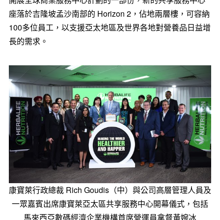
座落於吉隆坡孟沙南部的 Horizon 2，佔地兩層樓
，
可
容納
100多位員工，以支
援
亞
太地區及世界各地
對營養品
日益增
長
的需
求。
康寶萊行政總裁 Rich Goudis（中）與公司高層管理人員及
一眾嘉賓出席康寶萊亞太區共享服務中心開幕儀式，包括
馬來西亞數碼經濟企業機構首席營運員拿督黃婉冰