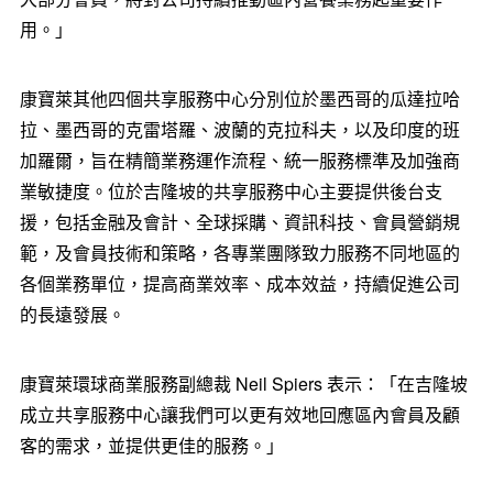
用。」
康寶
萊其
他四個共享服務中心分別位於墨西哥的瓜達拉哈
拉、墨西哥的克雷塔羅、波蘭的克拉科夫，以及印度的班
加羅爾，
旨在
精簡業務運作流程、統一服務標準及加強商
業敏捷
度。
位於吉隆坡的共享服務中心主要提供後台支
援，包括金融及會計、全球採購、資訊科技、會員營銷規
範，及會員技術和策
略，
各專業團隊致力服務不同地區的
各個業務單
位
，提高商業效率、成本效益，持續促進公司
的長遠發展。
康寶萊環球商業服務副總裁
Neil Spiers
表示：「在吉隆坡
成立共享服務中心讓我們可以更
有效
地
回應
區
內會
員及顧
客
的需求，並
提供
更佳的
服務。」