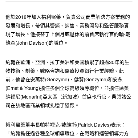
他於2018年加入裕利醫藥，負責公司商業解決方案業務的
發展和增長，帶領其營銷、銷售、業務開發和監管服務實
現了增長。他接替了上個月底退休的前首席執行官約翰-戴
維森(
John Davison
)的職位。
約翰在歐洲、亞洲、拉丁美洲和美國積累了超過30年的生
物技術、制藥、戰略咨詢和醫療投資銀行行業經驗。此
前，他曾在安萬特(Genzyme)、健贊(Genzyme)和安永
(Ernst & Young)擔任多個全球高級領導職位，並擔任過美
納裡尼(Menarini)亞太區（新加坡）首席執行官，帶領該公
司在該地區商業領域扎穩了腳跟。
裕利醫藥董事長帕特裡克-戴維斯(
Patrick Davies
)表示：
「約翰擔任過各種全球領導職位，在戰略和運營領導力方