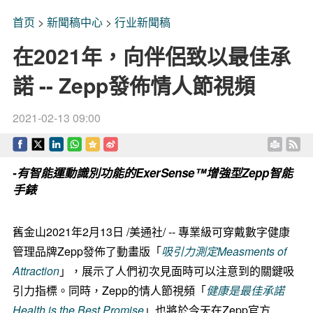
首页
>
新聞稿中心
>
行业新聞稿
在2021年，向伴侶致以最佳承
諾 -- Zepp發佈情人節視頻
2021-02-13 09:00
-有智能運動識別功能的ExerSense™增強型Zepp智能
手錶
舊金山2021年2月13日 /美通社/ -- 專業級可穿戴數字健康
管理品牌Zepp發佈了動畫版「
吸引力測定Measments of
Attraction
」，展示了人們初次見面時可以注意到的關鍵吸
引力指標。同時，Zepp的情人節視頻「
健康是最佳承諾
Health is the Best Promise
」也將於今天在Zepp官方