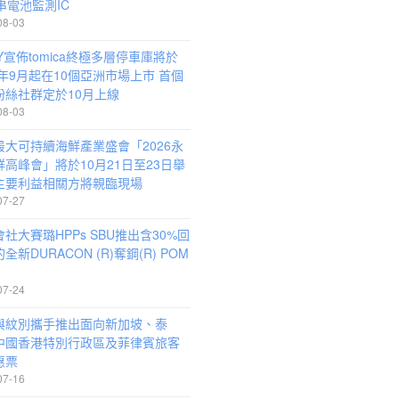
串電池監測IC
08-03
Y宣佈tomica終極多層停車庫將於
6年9月起在10個亞洲市場上市 首個
粉絲社群定於10月上線
08-03
最大可持續海鮮產業盛會「2026永
鮮高峰會」將於10月21日至23日舉
主要利益相關方將親臨現場
07-27
社大賽璐HPPs SBU推出含30%回
全新DURACON (R)奪鋼(R) POM
07-24
A與紋別攜手推出面向新加坡、泰
中國香港特別行政區及菲律賓旅客
惠票
07-16