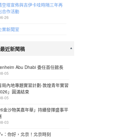
晴空塔宣佈與吉伊卡哇時隔三年再
出合作活動
06-26
企業新聞室
 最近新聞稿
enheim Abu Dhabi 委任首任館長
08-05
青局內地專題實習計劃-敦煌青年實習
026」圓滿結束
08-05
026金沙物美嘉年華」持續發揮盛事平
應
08-03
TV+：你好，北京！北京時刻