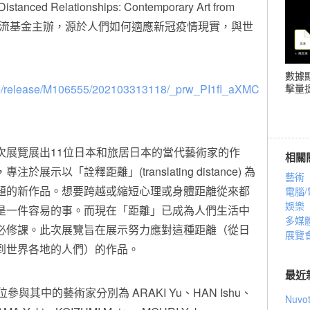
nced Relationships: Contemporary Art from
際交流基金主辦，源於人們如何適應新冠疫情現實，與世
數據
file/release/M106555/202103313118/_prw_PI1fl_aXMC
擊量提
次展覽展出11位日本和旅居日本的當代藝術家的作
相關
專注於展示以「詮釋距離」(translating distance) 為
藝術
題的新作品。想要跨越或縮短心理或身體距離從來都
電腦/
娛樂
是一件容易的事。而現在「距離」已成為人們生活中
多媒
必修課。此次展覽旨在展示努力應對這種距離（從日
展覽
到世界各地的人們）的作品。
最近
位參與其中的藝術家分別為 ARAKI Yu、HAN Ishu、
Nuv