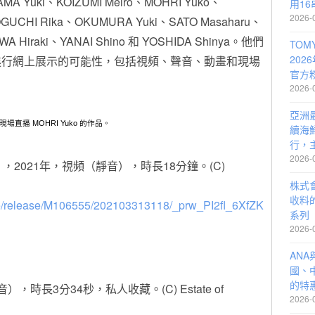
YAMA Yuki、KOIZUMI Meiro、MOHRI Yuko、
用16
2026-
GUCHI Rika、OKUMURA Yuki、SATO Masaharu、
WA Hiraki、YANAI Shino 和 YOSHIDA Shinya。他們
TOM
202
進行網上展示的可能性，包括視頻、聲音、動畫和現場
官方
2026-
亞洲
場直播 MOHRI Yuko 的作品。
續海
行，
2026-
 Sea》，2021年，視頻（靜音），時長18分鐘。(C)
株式會
收料的
ile/release/M106555/202103313118/_prw_PI2fl_6XfZK
系列
2026-
AN
國、
的特
靜音），時長3分34秒，私人收藏。(C) Estate of
2026-