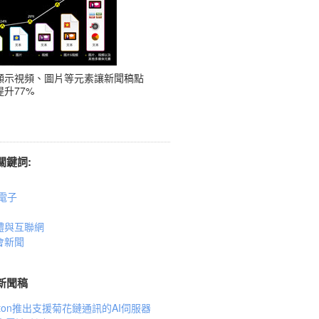
顯示視頻、圖片等元素讓新聞稿點
升77%
關鍵詞:
電子
體與互聯網
會新聞
新聞稿
oton推出支援菊花鏈通訊的AI伺服器