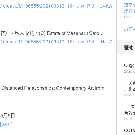
東京
file/release/M106555/202103313118/_prw_PI3fl_U4KA
度推
2026-
前往
靜音），私人收藏。(C) Estate of Masaharu Sato：
ile/release/M106555/202103313118/_prw_PI4fl_IHJ17
藝術
Gugg
2026-
「民
nced Relationships: Contemporary Art from
計劃2
2026-
「2
台效
5月5日
2026-
.jp/en/
CC