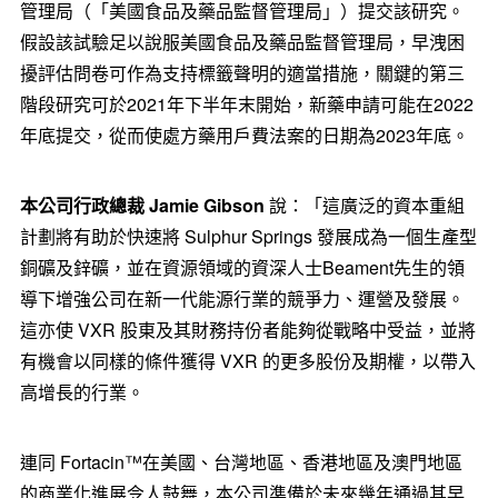
管理局（「美國食品及藥品監督管理局」）提交該研究。
假設該試驗足以說服美國食品及藥品監督管理局，早洩困
擾評估問卷可作為支持標籤聲明的適當措施，關鍵的第三
階段研究可於2021年下半年末開始，新藥申請可能在2022
年底提交，從而使處方藥用戶費法案的日期為2023年底。
本公司行政總裁
Jamie Gibson
說：「這廣泛的資本重組
計劃將有助於快速將 Sulphur Springs 發展成為一個生產型
銅礦及鋅礦，並在資源領域的資深人士Beament先生的領
導下增強公司在新一代能源行業的競爭力、運營及發展。
這亦使 VXR 股東及其財務持份者能夠從戰略中受益，並將
有機會以同樣的條件獲得 VXR 的更多股份及期權，以帶入
高增長的行業。
連同 Fortacin™在美國、
台灣地區、香港地區及澳門地區
的商業化進展令人鼓舞，本公司準備於未來幾年通過其早