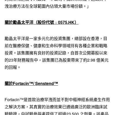
洩治療方法在全球範圍內佔領大量市場份額。」
關於勵晶太平洋（股份代號﹕
0575.HK
）
勵晶太平洋是一家多元化的投資集團，總部設在香港，目
前在醫療保健、健康和生命科學領域持有各種企業和戰略
投資。該集團擁有良好的投資記錄，自首次公開募股以來
的23年財務報告中，該集團已為股東帶來了約2.98 億美元
的回報。
關於
Fortacin™/ Senstend™
Fortacin™是首款治療早洩而並不對中樞神經系統產生作用
之解決方案，其真實的治療效果已通過廣泛的歐洲臨床試
驗驗證，向試驗參與者提供了超過23,500 之劑量。該產品