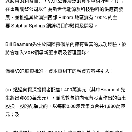
就股東的利益而言，VXR公佈廣泛的資本重組計劃，其旨
在重新調整公司以作為新世代能源及科技物料的供應商發
展，並推進其於澳洲西部 Pilbara 地區擁有 100% 的主
要 Sulphur Springs 銅鋅項目的融資及開發。
Bill Beament先生於國際採礦業內擁有豐富的成功經驗，彼
將會加入VXR領導新董事局及管理團隊。
倘獲VXR股東批准，資本重組下的融資方案將引入：
(a) 透過向資深投資者配售1,400萬澳元（其中Beament 先
生將出資890萬澳元），並悉數包銷向現有股東作出的每七
股換一股的配額要約，以每股0.08澳元集資合共1,880萬澳
元；及