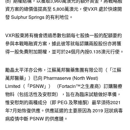
(b) 期權結構，以獲取3,960萬澳元的額外資金，將戰略融
資方案的總價值提高至 5,800萬澳元，使VXR 處於快速開
發 Sulphur Springs 的有利地位。
VXR股東將有機會透過悉數包銷每七股換一股的配額要約
參與本戰略融資方案，據此彼等就每認購兩股股份亦將獲
得一股免費附加期權，並可於24個月內按0.135澳元行使。
勵晶太平洋亦公佈，江蘇萬邦醫藥集團有限公司（「江蘇
萬邦醫藥」）已向 Pharmaserve (North West)
Limited（「PSNW」） （Fortacin™之生產商）訂購醫療
物料（包括活性及安慰劑），旨在為臨床試驗做好準備，
惟安慰劑的兩種成分（即 PEG 及聚維酮）最早須待2021
年7月始恢復供應。供應延遲的主要原因為 2019 冠狀病毒
病疫情中斷 PSNW 的供應鏈。