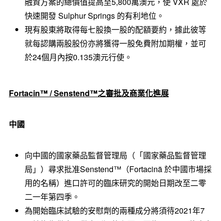
融資方案的總價值提高至5,800萬澳元，使 VXR 處於
快速開發 Sulphur Springs 的有利地位。
現有股東將取得每七股換一股的配額要約，據此彼等
就每認購兩股股份亦將獲得一股免費附加期權，並可
於24個月內按0.135澳元行使。
Fortacin™ / Senstend™
之審批及商業化進展
中國
向中國的國家藥品監督管理局（「國家藥品監督管理
局」）尋求批准Senstend™（Fortacinä 於中國市場採
用的名稱）進口許可的臨床研究的開始日期改至二零
二一年第四季。
為開始臨床試驗的安慰劑的兩種成分將須待2021年7