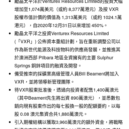
勵晶太平洋於Venturex Resources Limited的投資大幅
增加至1,074萬美元（或約 8,377萬港元）及按 VXR
股權市值計價的價值為 1,313萬美元 （或約 1024.1萬
港元），自2020年12月31日以來增加 450%。
勵晶太平洋之投資Venturex Resources Limited
(「VXR」) 公佈資本重組計劃，旨在重新調整公司以
作為新世代能源及科技物料的供應商發展，並推進其
於澳洲西部 Pilbara 地區全資擁有的主要 Sulphur
Springs 銅鋅項目的融資及開發。
備受推崇的採礦業高級管理人員Bill Beament將加入
VXR，並將領導新管理團隊。
待VXR股東批准後，透過向投資者配售1,400萬澳元
（其中Beament先生將出資 890萬澳元），並悉數包
銷向現有股東作出的每七股換一股的配額要約，以每
股 0.08 澳元集資合共1,880萬澳元。
引入期權結構以獲取3,960萬澳元的額外資金，將戰略