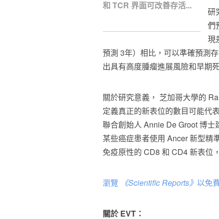
和 TCR 界面可改善存活...
研
們
現
預測 3年）相比，可以準確預測存
出具有高度腫瘤進展風險和早期
關於研究意義， 芝加哥大學的 Rand
定義真正的新表位的數目可能代表
聯合創始人 Annie De Gro
某些癌症患者使用 Ancer 新型
免疫原性的 CD8 和 CD4 新
瀏覽
《
Scientific Reports》
以免
關於
EVT
：