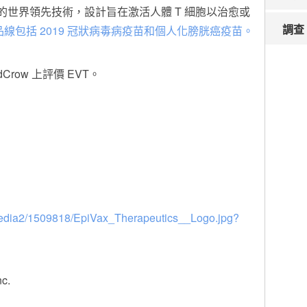
發的世界領先技術，設計旨在激活人體 T 細胞以治愈或
調查
產品線包括 2019 冠狀病毒病疫苗和個人化膀胱癌疫苗。
dCrow 上評價 EVT。
media2/1509818/EpiVax_Therapeutics__Logo.jpg?
c.