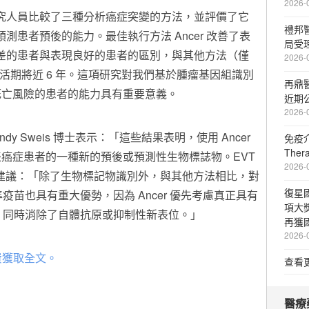
2026-
究人員比較了三種分析癌症突變的方法，並評價了它
禮邦
預測患者預後的能力。最佳執行方法 Ancer 改善了表
局受
差的患者與表現良好的患者的區別，與其他方法（僅
2026-
活期將近 6 年。這項研究對我們基於腫瘤基因組識別
再鼎
死亡風險的患者的能力具有重要意義。
近期
2026-
y Sweis 博士表示：「這些結果表明，使用 Ancer
免疫介
The
癌症患者的一種新的預後或預測性生物標誌物。EVT
2026-
ot 博士建議：「除了生物標記物識別外，與其他方法相比，對
復星
精準疫苗也具有重大優勢，因為 Ancer 優先考慮真正具有
項大
表位，同時消除了自體抗原或抑制性新表位。」
再獲
2026-
費獲取全文。
查看
醫療