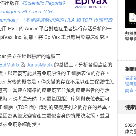
」）宣佈出版在
《Scientific Reports》
oantigens' HLA and TCR–
tion of survival」（多步篩選新抗原的 HLA 和 TCR 界面可改
 EVT 的 Ancer 平台對癌症患者進行存活分析的一
數據
piVax, Inc. 剝離，將 EpiVax 工具應用於臨床研究。
擊量提
ncer 建立在經過驗證的電腦工
EpiMatrix
及
JanusMatrix
的基礎上，分析各個癌症的
相關
變，以定義可能具有免疫原性的 T 細胞表位的存在。
健康
ncer 背後的概念是，僅突變的存在不足以產生保護性免
醫療
應答，當建立精準的癌症疫苗並預測癌症患者的存活
調查
果時，應考慮天然（人類基因組）序列與表位表面可
 T 細胞（TCR 面）識別的突變序列之間存在的差異。
健康
是因為某些突變會產生類似自身的抗原決定簇，並且
以被免疫系統耐受。
20
康力