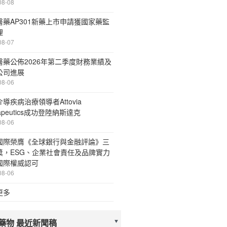
08-08
醫藥AP301新藥上市申請獲國家藥監
理
08-07
醫藥公佈2026年第二季度財務業績及
公司進展
08-06
導疾病治療領導者Attovia
rapeutics成功登陸納斯達克
08-06
國際榮膺《全球銀行與金融評論》三
獎，ESG、企業社會責任及品牌實力
國際權威認可
08-06
更多
藥物 最近新聞稿