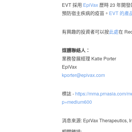
EVT 採用
EpiVax
歷時 23 年開
預防宿主疾病的疫苗。
EVT 的
有興趣的投資者可以按
此處
在 Re
媒體聯絡人：
業務發展經理 Katie Porter
EpiVax
kporter@epivax.com
標誌 -
https://mma.prnasia.com/
p=medium600
消息來源: EpiVax Therapeutics, In
相關鏈接: