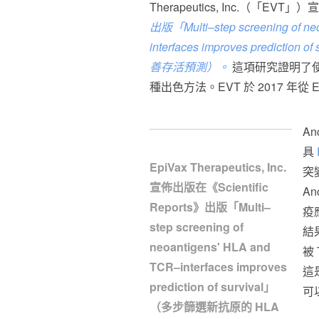
Therapeutics, Inc.（「EVT
出版「Multi–step screening of ne
interfaces improves predic
善存活預測）。
這項研究證明了使用
種出色方法。EVT 於 2017 年從 E
A
具
EpiVax Therapeutics, Inc.
突
宣佈出版在《Scientific
A
Reports》出版「Multi–
疫
step screening of
結
neoantigens' HLA and
被
TCR–interfaces improves
這
prediction of survival」
可
（多步篩選新抗原的 HLA