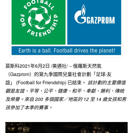
莫斯科2021年6月2日 /美通社/ -- 俄羅斯天然氣
（Gazprom）的第九季國際兒童社會計劃「足球-友
誼」 (Football for Friendship) 已結束。
該計劃的主要價
值
觀是友誼、平等、公平、健康、和平、奉獻、勝利、傳統
及榮譽。來自
200
多個國家／地區的
12
至
14
歲女孩和男
孩參加了本季的賽事。