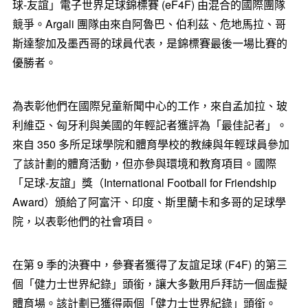
球-友誼」電子世界足球錦標賽 (eF4F) 由混合的國際團隊
競爭。Argali 團隊由來自阿魯巴、伯利茲、危地馬拉、哥
斯達黎加及墨西哥的球員代表，是錦標賽最後一場比賽的
優勝者。
為表彰他們在國際兒童新聞中心的工作，來自孟加拉、玻
利維亞、匈牙利與美國的年輕記者獲評為「最佳記者」。
來自 350 多所足球學院和體育學校的教練與年輕球員參加
了該計劃的體育活動，但亦參與環境和教育項目。國際
「足球-友誼」獎（International Football for Friendship
Award）頒給了阿富汗、印度、斯里蘭卡和多哥的足球學
院，以表彰他們的社會項目。
在第 9 季的決賽中，參賽者獲得了友誼足球 (F4F) 的第三
個「健力士世界紀錄」頭銜，讓大多數用戶拜訪一個虛擬
體育場。該計劃已獲得兩個「健力士世界紀錄」頭銜。