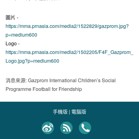
圖片 -
https://mma.prnasia.com/media2/1522829/gazprom.jpg?
p=medium600
Logo -
https://mma.prnasia.com/media2/1502205/F4F_Gazprom_
Logo.jpg?p=medium600
消息來源: Gazprom International Children’s Social
Programme Football for Friendship
手機版
|
電腦版