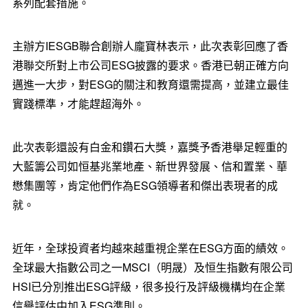
系列配套措施。
主辦方IESGB聯合創辦人龐寶林表示，此次表彰回應了香
港聯交所對上市公司ESG披露的要求。香港已朝正確方向
邁進一大步，對ESG的關注和教育還需提高，並建立最佳
實踐標準，才能趕超海外。
此次表彰還設有白金和鑽石大獎，嘉獎予香港舉足輕重的
大藍籌公司如恒基兆業地產、新世界發展、信和置業、華
懋集團等，肯定他們作為ESG領導者和傑出表現者的成
就。
近年，全球投資者均越來越重視企業在ESG方面的績效。
全球最大指數公司之一MSCI（明晟）及恒生指數有限公司
HSI已分別推出ESG評級，很多投行及評級機構均在企業
信譽評估中加入ESG準則。