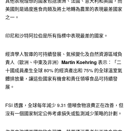
其他表現理想的國家包括澳洲、法國、意大利和英國，而
美國則是過度進食肉類及將土地轉為農業的表現最差國家
之一。
印尼和沙特阿拉伯是所有指標中表現最差的國家。
經濟學人智庫的可持續發展、氣候變化及自然資源區域負
責人（歐洲、中東及非洲）
Martin Koehring
表示：「二
十國成員產生全球 80% 的經濟產出和 75% 的全球溫室氣
體排放量，讓這些國家有機會和責任領導食品可持續發
展。
FSI 透露，全球每年減少 9.31 億噸食物浪費正在改善，但
沒有一個國家制定公佈考慮損失或監測減少策略的計劃。