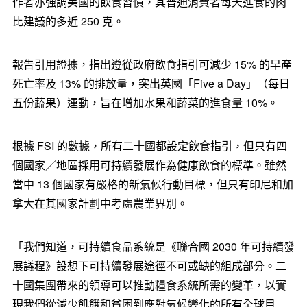
作者亦強調美國的飲食習慣，其普通消費者每天進食的肉
比建議的多近 250 克。
報告引用證據，指出遵從政府飲食指引可減少 15% 的早產
死亡率及 13% 的排放量，突出英國「Five a Day」（每日
五份蔬果）運動，旨在增加水果和蔬菜的進食量 10%。
根據 FSI 的數據，所有二十國都設定飲食指引，但只有四
個國家／地區採用可持續發展作為健康飲食的標準。雖然
當中 13 個國家有嚴格的新氣候行動目標，但只有印尼和加
拿大在其國家計劃中考慮農業界別。
「我們知道，可持續食品系統是《聯合國 2030 年可持續發
展議程》設想下可持續發展途徑不可或缺的組成部分。二
十國集團帶來的領導可以推動糧食系統所需的變革，以實
現我們從減少飢餓和貧困到應對氣候變化的所有全球目