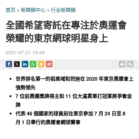
首页
>
新聞稿中心
>
行业新聞稿
全國希望寄託在專注於奧運會
榮耀的東京網球明星身上
2021-07-21 19:49
世界排名第一的祖高域和芭迪在
2020
年東京奧運會上
強勢領先
7
位前奧運獎牌得主和
11
位大滿貫單打冠軍將爭奪金
牌
代表
46
個國家的球員前往東京參加
7
月
24
日至
8
月
1
日舉行的奧運會網球賽事