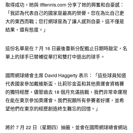
取得成功。她與 itftennis.com 分享了她的興奮和自豪感：
「我認為代表自己的國家是最高的榮譽。您在為比自己更
大的東西而戰；您打網球是為了讓人感到自豪，這不僅是
結果，還有態度。」
這份名單是在 7 月 16 日最後重新分配截止日期時敲定，名
單上的球手已替補從單打和雙打中退出的球手。
國際網球總會主席 David Haggerty 表示：「這些球員知道
代表國家參加戴維斯盃、比莉珍金盃和其他奧運會資格賽
的獨特經歷，儘管過去 18 個月充滿挑戰，我們非常幸運現
在能在東京參加奧運會。我們祝願所有參賽者好運，並希
望他們在東京的經歷創造終生難忘的回憶。」
將於 7 月 22 日（星期四）抽籤，並會在國際網球總會網站