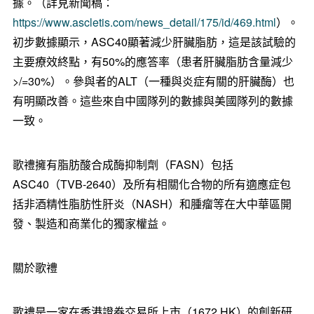
據。（詳見新聞稿：
https://www.ascletis.com/news_detail/175/id/469.html
）。
初步數據顯示，ASC40顯著減少肝臟脂肪，這是該試驗的
主要療效終點，有50%的應答率（患者肝臟脂肪含量減少
>/=
30%）。參與者的ALT（一種與炎症有關的肝臟酶）也
有明顯改善。這些來自中國隊列的數據與美國隊列的數據
一致。
歌禮擁有脂肪酸合成酶抑制劑（FASN）包括
ASC40（TVB-2640）及所有相關化合物的所有適應症包
括非酒精性脂肪性肝炎（NASH）和腫瘤等在大中華區開
發、製造和商業化的獨家權益。
關於歌禮
歌禮是一家在香港證券交易所上市（1672.HK）的創新研