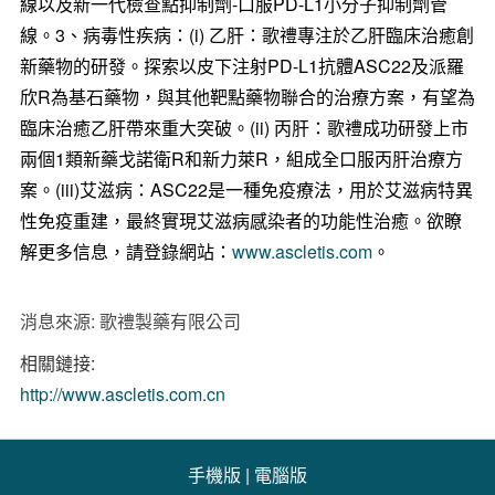
線以及新一代檢查點抑制劑-口服PD-L1小分子抑制劑管
線。3、病毒性疾病：(i) 乙肝：歌禮專注於乙肝臨床治癒創
新藥物的研發。探索以皮下注射PD-L1抗體ASC22及派羅
欣R為基石藥物，與其他靶點藥物聯合的治療方案，有望為
臨床治癒乙肝帶來重大突破。(ii) 丙肝：歌禮成功研發上市
兩個1類新藥戈諾衛R和新力萊R，組成全口服丙肝治療方
案。(iii)艾滋病：ASC22是一種免疫療法，用於艾滋病特異
性免疫重建，最終實現艾滋病感染者的功能性治癒。欲瞭
解更多信息，請登錄網站：
www.ascletis.com
。
消息來源: 歌禮製藥有限公司
相關鏈接:
http://www.ascletis.com.cn
手機版
|
電腦版