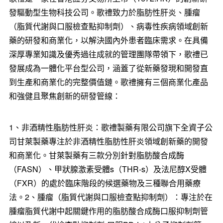
發驅動型生物科技公司。歌禮致力於脂肪性肝炎、腫瘤
（脂質代謝與口服檢查點抑制劑）、病毒性疾病領域創新
藥的研發和商業化，以解決國內外患者臨床需求。在具備
深厚專業知識及優秀過往成就的管理團隊帶領下，歌禮已
發展成為一體化平台型公司，涵蓋了從新藥發現和開發直
到生產和商業化的完整價值鏈。歌禮擁有三個商業化產品
和強健且聚焦創新的研發管線：
1、非酒精性脂肪性肝炎：歌禮製藥有限公司旗下全資子公
司甘萊製藥專注於非酒精性脂肪性肝炎領域創新藥的開發
和商業化。甘萊製藥有三款分別針對脂肪酸合成酶
（FASN）、甲狀腺激素受體s（THR-s）及法尼醇X受體
（FXR）的處於臨床階段的候選藥物及三種聯合用藥療
法。2、腫瘤（脂質代謝與口服檢查點抑制劑）：專注於在
腫瘤脂質代謝中起關鍵作用的脂肪酸合成酶口服抑制劑管