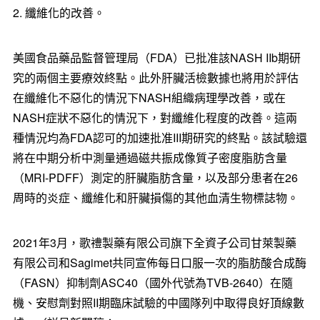
2. 纖維化的改善。
美國食品藥品監督管理局（FDA）已批准該NASH IIb期研
究的兩個主要療效終點。此外肝臟活檢數據也將用於評估
在纖維化不惡化的情況下NASH組織病理學改善，或在
NASH症狀不惡化的情況下，對纖維化程度的改善。這兩
種情況均為FDA認可的加速批准III期研究的終點。該試驗還
將在中期分析中測量通過磁共振成像質子密度脂肪含量
（MRI-PDFF）測定的肝臟脂肪含量，以及部分患者在26
周時的炎症、纖維化和肝臟損傷的其他血清生物標誌物。
2021年3月，歌禮製藥有限公司旗下全資子公司甘萊製藥
有限公司和Sagimet共同宣佈每日口服一次的脂肪酸合成酶
（FASN）抑制劑ASC40（國外代號為TVB-2640）在隨
機、安慰劑對照II期臨床試驗的中國隊列中取得良好頂線數