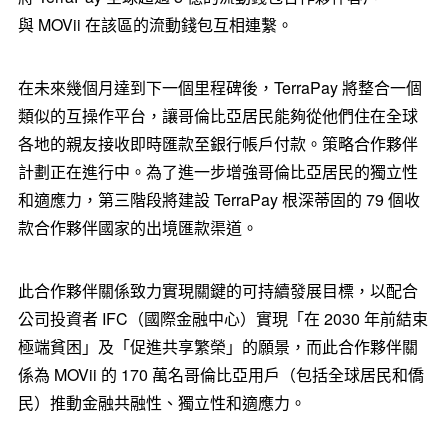
與 MOVii 在該區的流動錢包互相連繫。
在未來幾個月達到下一個里程碑後，TerraPay 將整合一個
類似的互操作平台，讓哥倫比亞居民能夠從他們住在全球
各地的親友接收即時匯款至銀行帳戶付款。策略合作夥伴
計劃正在進行中。為了進一步增強哥倫比亞居民的獨立性
和適應力，第三階段將建設 TerraPay 根深蒂固的 79 個收
款合作夥伴國家的出境匯款渠道。
此合作夥伴關係致力實現關鍵的可持續發展目標，以配合
公司投資者 IFC（國際金融中心）實現「在 2030 年前結束
極端貧困」及「促進共享繁榮」的願景，而此合作夥伴關
係為 MOVii 的 170 萬名哥倫比亞用戶（包括全球居民和僑
民）推動金融共融性、獨立性和適應力。