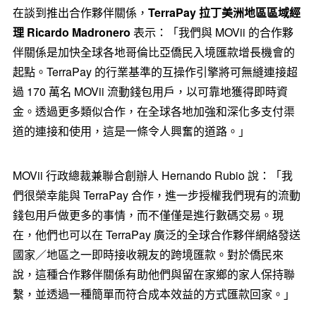
在談到推出合作夥伴關係，
TerraPay
拉丁美洲地區區域經
理
Ricardo Madronero
表示：「我們與 MOVii 的合作夥
伴關係是加快全球各地哥倫比亞僑民入境匯款增長機會的
起點。TerraPay 的行業基準的互操作引擎將可無縫連接超
過 170 萬名 MOVii 流動錢包用戶，以可靠地獲得即時資
金。透過更多類似合作，在全球各地加強和深化多支付渠
道的連接和使用，這是一條令人興奮的道路。」
MOVii 行政總裁兼聯合創辦人 Hernando Rubio 說：「我
們很榮幸能與 TerraPay 合作，進一步授權我們現有的流動
錢包用戶做更多的事情，而不僅僅是進行數碼交易。現
在，他們也可以在 TerraPay 廣泛的全球合作夥伴網絡發送
國家／地區之一即時接收親友的跨境匯款。對於僑民來
說，這種合作夥伴關係有助他們與留在家鄉的家人保持聯
繫，並透過一種簡單而符合成本效益的方式匯款回家。」