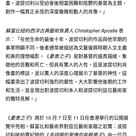
畫。波提切利以受迫害後相當困難和陰鬱的基督為主題，
創作一幅真正永恆的深度複雜和動人的肖像。」
蘇富比紐約西洋古典藝術負責人 Christopher Apostle
表
示：「在他生命的最後十年，波提切利的作品與他早期的
事業明顯不同，後者通常被描述為文藝復興時期人文主義
和美的理想縮影。《
憂患之子
》是對基督的逼真描繪，象
徵他的苦難和死亡，但具有驚人的人性，這是波提切利肖
像畫的標誌，並以驚人的深度心理展示了基督的神性。這
幅畫突出了波提切利強烈的靈性，大大影響他後期的工作
和生活，並呈現出對波提切利本人和波提切利這位藝術家
的獨特見解。」
《
憂患之子
》將於 10 月 7 日至 11 日在香港舉行的公開展
覽中亮相。蘇富比和藝術界對這位藝術家趨之若鶩：波提
切利破拍賣紀錄的《
手持圓形聖像的年輕男子
》由一位亞