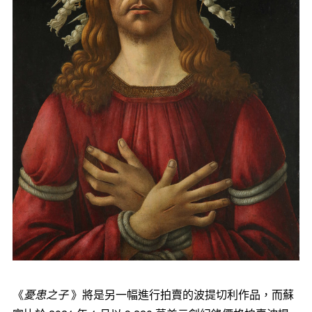
《
憂患之子
》將是另一幅進行拍賣的波提切利作品，而蘇