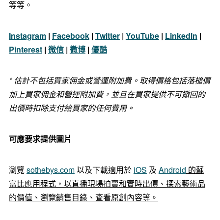
等等。
Instagram
|
Facebook
|
Twitter
|
YouTube
|
LinkedIn
|
Pinterest
|
微信
|
微博
|
優酷
*
估計不包括買家佣金或營運附加費。取得價格包括落槌價
加上買家佣金和營運附加費，並且在買家提供不可撤回的
出價時扣除支付給買家的任何費用。
可應要求提供圖片
瀏覽
sothebys.com
以及下載適用於
iOS
及
Android
的蘇
富比應用程式，以直播現場拍賣和實時出價、探索藝術品
的價值、瀏覽銷售目錄、查看原創內容等。