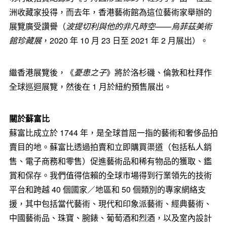
洲收藏家投得，而去年，香港藝術館為這位藝術家舉辦的
展覽廣受讚譽（
波提切利與他的非凡時空——烏菲茲美術
館珍藏展
，2020 年 10 月 23 日至 2021 年 2 月展出）。
繼香港展覽後，《
憂患之子
》將於洛杉磯、倫敦和杜拜作
全球巡迴展覽，然後在 1 月於紐約預售展出。
關於蘇富比
蘇富比成立於 1744 年，是全球首屈一指的藝術和奢侈品拍
賣目的地。蘇富比透過拍賣和立即購買渠道（包括私人銷
售、電子商務和零售）促進藝術品和稀有物品的獲取、鑑
賞和保存。我們值得信賴的全球市場得到行業領先的技術
平台和跨越 40 個國家／地區和 50 個類別的專家網絡支
援，其中包括當代藝術、現代和印象派藝術、經典藝術、
中國藝術品、珠寶、腕錶、葡萄酒和烈酒，以及室內設計