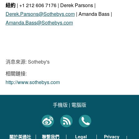
紐約
| +1 212 606 7176 |
Derek Parsons
|
Derek.Parsons@Sothebys.com
|
Amanda Bass
|
Amanda.Bass@Sothebys.com
消息來源: Sotheby's
相關鏈接:
http://www.sothebys.com
手機版
|
電腦版
關於美通社
聯繫我們
Legal
Privacy