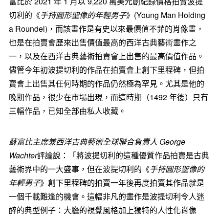
富比於 2021 年 1 月以 9,220 萬美元創紀錄價格拍賣波提
切利的《
手持圓形聖像的年輕男子
》(
Young Man Holding
a Roundel)，而該畫作是有史以來最價值不菲的肖像畫，
也是在拍賣會歷來出售價值最高的西洋古典藝術畫作之
一，以及在西洋古典藝術拍賣會上出售的最高價值作品。
儘管今年初波提切利的作品在拍賣會上創下里程碑，但拍
賣會上出售其任何時期的作品仍然極為罕見。尤其是他的
晚期作品，很少在市場出現，而這時期（1492 年後）只有
三幅作品，已知全部由私人收藏。
蘇富比主席兼西洋古典藝術全球聯合負責人
George
Wachter
評論說：「將波提切利的這種優質作品拍賣是古典
藝術界中的一大盛事，但在波提切利的《
手持圓形聖像的
年輕男子
》創下里程碑的拍賣一年後再度拍賣其作品就是
一個千載難逢的機會。這幅非凡的畫作是波提切利令人迷
醉的典型例子：大膽的視覺風格加上獨特的人性化肖像