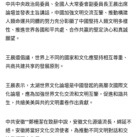
中共中央政治局委員、全國人大常委會副委員長王晨
出席
論壇並發表主旨講話
，中國加強文明交流互鑒、推動構建
人類命運共同體的努力充分彰顯了中國堅持人類文明多樣
性、推進世界各國和平共處、合作共贏的堅定決心和真誠
願望。
王晨還倡議，世界上不同的國家和文化應堅持相互尊重、
共商共建共享的發展原則。
王晨表示
，太湖世界文化論壇是
中國發起的
高層次國際文
化論壇，
應為
加強世界文化交流和文明互鑒，促進和諧共
生，共繪美美與共的文明畫卷作出貢獻。
中共安徽**鄭柵潔在致辭中說，安徽文化源遠流長，綿延不
絕。安徽將當好文化交流使者，為推動不同文明對話和交