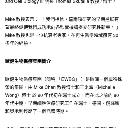
and Cell Biology III
院長
Thomas Skutella
教授
/
博士。
Mike
教授表示：
「
我們相信，這兩項研究的早期進展有
望最終促使我們成功地向各監管機構提交研究性新藥。
」
Mike
教授也是一位抗衰老專家，在再生醫學領域擁有
30
多年的經驗。
歐健生物醫療集團簡介
歐健生物醫療集團（簡稱
「EWBG」
）是歐洲一個屢獲殊
榮的集團，由
Mike Chan
教授博士和王米雪（Michelle
Wong）博士
於
90
年代初在瑞士成立，而在此之前的
80
年代中期，早期細胞治療研究工作在瑞士、德國、俄羅斯
和奧地利經歷了一個鼎盛時期。