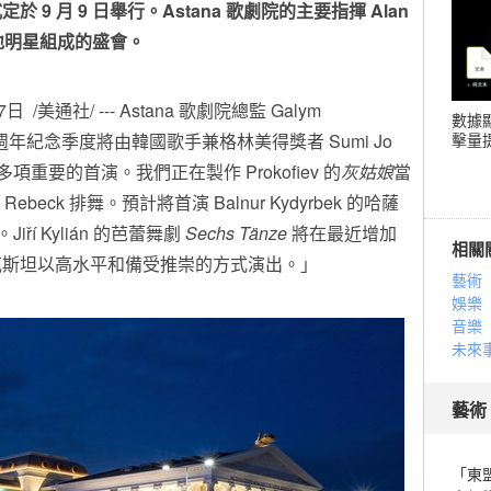
式定於
9
月
9
日舉行。
Astana
歌劇院的主要指揮
Alan
地明星組成的盛會。
7日
/美通社/ --- Astana 歌劇院總監 Galym
數據
們的十週年紀念季度將由韓國歌手兼格林美得獎者
Sumi Jo
擊量提
括多項重要的首演。我們正在製作 Prokofiev 的
灰姑娘
當
 Rebeck
排舞。預計將首演 Balnur Kydyrbek 的哈薩
。Jiří Kylián 的芭蕾舞劇
Sechs Tänze
將在最近增加
相關
克斯坦以高水平和備受推崇的方式演出。」
藝術
娛樂
音樂
未來
藝術
「東盟