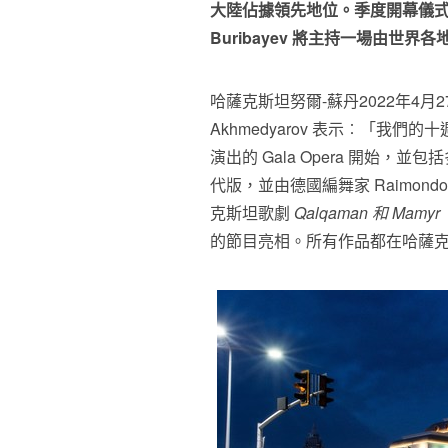
大陸佔據領先地位。季度開幕儀
Buribayev
將主持一場由世界各
哈薩克斯坦努爾-蘇丹
2022年4月2
Akhmedyarov 表示︰「我
演出的 Gala Opera 開始，並包
代版，並由德國編舞家
Raimondo
克斯坦歌劇
Qalqaman
和
Mamyr
的節目亮相。所有作品都在哈薩