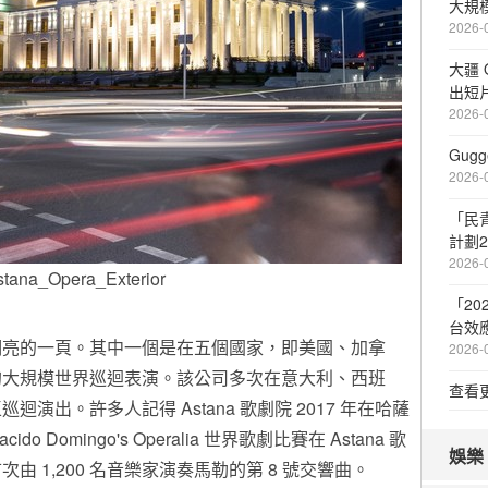
大規
2026-
大疆 
出短
2026-
Gugg
2026-
「民
計劃2
2026-
stana_Opera_Exterior
「2
台效
明亮的一頁。其中一個是在五個國家，即美國、加拿
2026-
的大規模世界巡迴表演。該公司多次在意大利、西班
查看
演出。許多人記得 Astana 歌劇院 2017 年在哈薩
o Domingo's Operalia 世界歌劇比賽在 Astana 歌
娛樂
 1,200 名音樂家演奏馬勒的第 8 號交響曲。