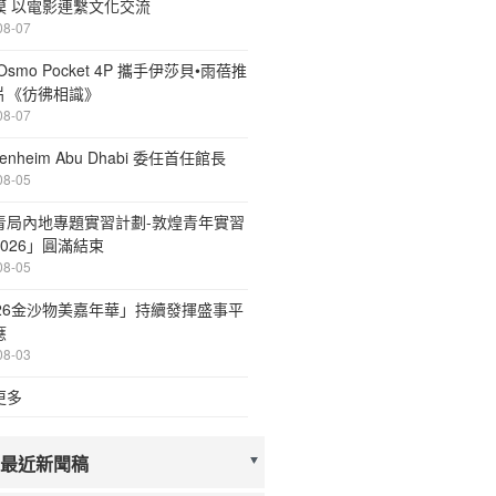
模 以電影連繫文化交流
08-07
Osmo Pocket 4P 攜手伊莎貝•雨蓓推
片《彷彿相識》
08-07
enheim Abu Dhabi 委任首任館長
08-05
青局內地專題實習計劃-敦煌青年實習
026」圓滿結束
08-05
026金沙物美嘉年華」持續發揮盛事平
應
08-03
更多
 最近新聞稿