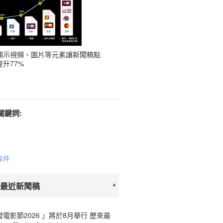
顯示視頻、圖片等元素讓新聞稿點
升77%
關鍵詞:
事件
 最近新聞稿
電影節2026 」將於8月舉行 歷來最