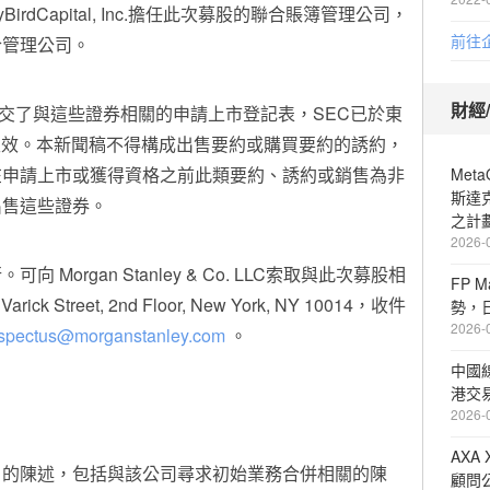
和EarlyBirdCapital, Inc.擔任此次募股的聯合賬簿管理公司，
前往
任聯合管理公司。
財經
提交了與這些證券相關的申請上市登記表，SEC已於東
佈生效。本新聞稿不得構成出售要約或購買要約的誘約，
在申請上市或獲得資格之前此類要約、誘約或銷售為非
Met
斯達
出售這些證券。
之計
2026-
Morgan Stanley & Co. LLC索取與此次募股相
FP 
0
Varick Street
, 2nd Floor,
New York, NY
10014，收件
勢，
2026-
spectus@morganstanley.com
。
中國
港交
2026-
AXA
」的陳述，包括與該公司尋求初始業務合併相關的陳
顧問公