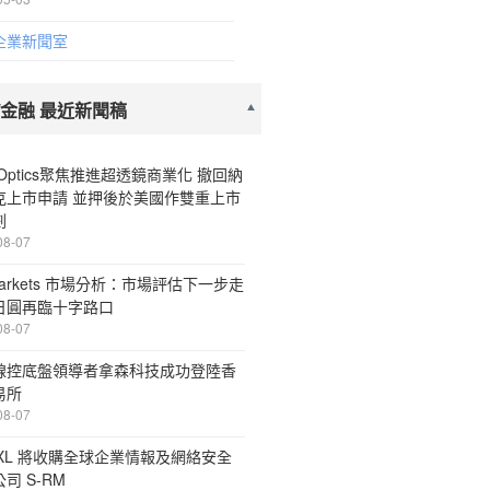
企業新聞室
/金融 最近新聞稿
aOptics聚焦推進超透鏡商業化 撤回納
克上市申請 並押後於美國作雙重上市
劃
08-07
Markets 市場分析：市場評估下一步走
日圓再臨十字路口
08-07
線控底盤領導者拿森科技成功登陸香
易所
08-07
 XL 將收購全球企業情報及網絡安全
司 S-RM