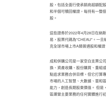
股，包括全面行使承銷商超額配股權
和半個可贖回權證，每持有一整個權
股。
這些證券於2022年4月28日在納斯達克
易，股票代碼為"CHEAU"。
克全球市場上市A類普通股和權證，代
成和併購公司是一家空白支票公
換、資產收購、股份購買、重組或
點追求業務合併目標，但它打算
市場的人工智慧、大數據、雲和
能力，創造長期股東價值。 但是
區運營主要業務的任何實體進行