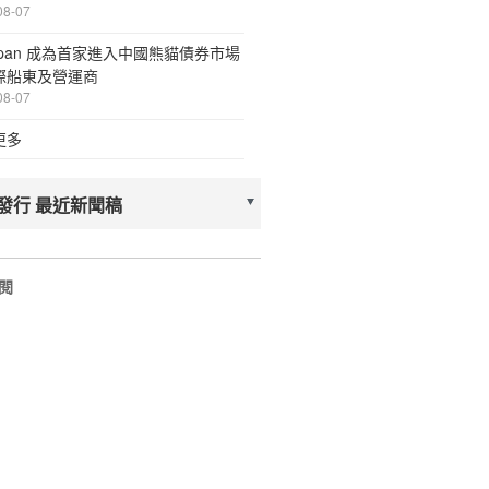
08-07
span 成為首家進入中國熊貓債券市場
際船東及營運商
08-07
更多
發行 最近新聞稿
訂閱