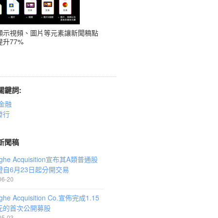
顯示視頻、圖片等元素讓新聞稿點
升77%
關鍵詞:
金融
發行
新聞稿
ghe Acquisition宣布其A類普通股
證自6月23日起分開交易
06-20
ghe Acquisition Co.宣佈完成1.15
元的首次公開募股
05-03