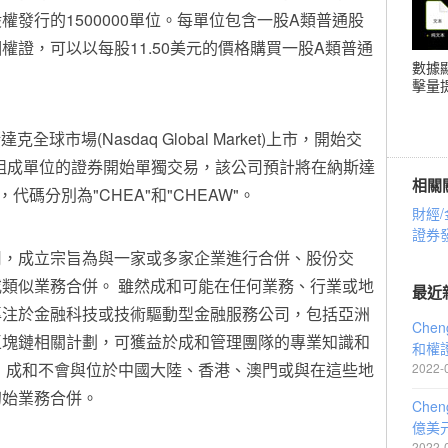
發行的1500000單位。每單位包含一股A類普通股
證，可以以每股11.50美元的價格購買一股A類普通
數據
擊量提
全球市場(Nasdaq Global Market)上市，開始交
一旦組成單位的證券開始單獨交易，該公司預計將在納斯達
相關
碼分別為"CHEA"和"CHEAW"。
財經/
證券
司，成立宗旨為與一家或多家企業進行合併、股份交
類似業務合併。 雖然成和可能在任何業務、行業或地
最近
專注於金融科技或技術驅動型金融服務公司，包括亞洲
Chen
區塊鏈相關計劃，可獲益於成和管理團隊的專業知識和
和權
，成和不會與位於中國大陸、香港、澳門或與在這些地
2022-
初始業務合併。
Chen
億美
2022-