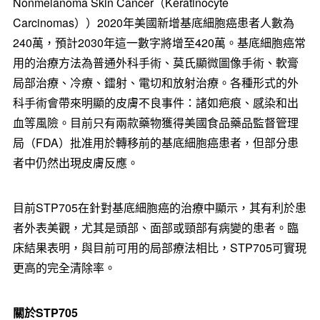
Nonmelanoma Skin Cancer（Keratinocyte
Carcinomas））2020年美國新增基底細胞癌患者人數為
240萬，預計2030年這一數字將增至420萬。基底細胞癌常
用的治療方法為普通外科手術、莫氏顯微圖像手術、軟膏
局部治療、冷療、鐳射、電切和放射治療。各種形式的外
科手術會帶來明顯的皮膚不良事件：諸如疤痕、感染和出
血等風險。目前只有兩款藥物獲得美國食品藥品監督管理
局（FDA）批准用於轉移前的基底細胞癌患者，但部分患
者中仍然出現皮膚反應。
目前STP705在針對基底細胞癌的治療中顯示，其有利於患
者外表美觀，尤其是頭部、面部或頸部有病變的患者。臨
床結果表明，與目前可用的局部療法相比，STP705可實現
更高的完全清除率。
關於
STP705