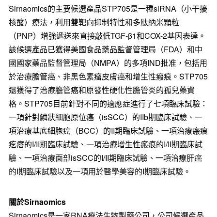
Sirnaomics的主要候選產品STP705是一種siRNA（小干擾
核酸）療法，利用雙靶向抑制特性和多肽納米顆粒
（PNP）增強遞送來直接敲低TGF-β1和COX-2基因表達。
該候選產品已獲得美國食品藥品監督管理局（FDA）和中
國國家藥品監督管理局（NMPA）的多項IND批准，包括用
於治療膽管癌、非黑色素瘤皮膚癌和增生性瘢痕。STP705
還獲得了治療膽管癌和原發性硬化性膽管炎的孤兒藥資
格。STP705目前針對不同的適應症進行了七項臨床試驗：
一項針對鱗狀細胞原位癌（isSCC）的IIb期臨床試驗、一
項治療基底細胞癌（BCC）的II期臨床試驗、一項治療瘢痕
疙瘩的I/II期臨床試驗、一項治療增生性瘢痕的I/II期臨床試
驗、一項治療面部isSCC的I/II期臨床試驗、一項治療肝癌
的I期臨床試驗以及一項用於醫學美容的I期臨床試驗。
關於
Sirnaomics
Sirnaomics是一家RNA療法生物製藥公司，公司候選產品