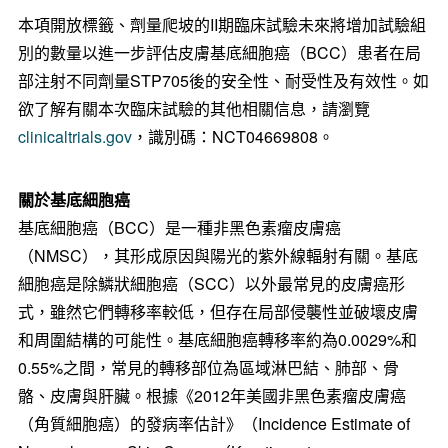
本項開放標籤、劑量爬坡的II期臨床試驗未來將增加試驗組
別的數量以進一步評估皮膚基底細胞癌（BCC）患者在局
部注射不同劑量STP705後的安全性、耐受性及有效性。如
欲了解有關本次臨床試驗的其他相關信息，請瀏覽
clinicaltrials.gov
，識別碼：NCT04669808。
關於基底細胞癌
基底細胞癌（BCC）是一種非黑色素瘤皮膚癌
（NMSC），其形成原因與陽光的紫外線輻射有關。基底
細胞癌是除鱗狀細胞癌（SCC）以外最常見的皮膚癌形
式，雖然它們轉移率較低，但存在局部侵襲性並破壞皮膚
和周圍結構的可能性。基底細胞癌轉移率約為0.0029%和
0.55%之間，常見的轉移部位為區域淋巴結、肺部、骨
骼、皮膚與肝臟。根據《2012年美國非黑色素瘤皮膚癌
（角質細胞癌）的發病率估計》（Incidence Estimate of