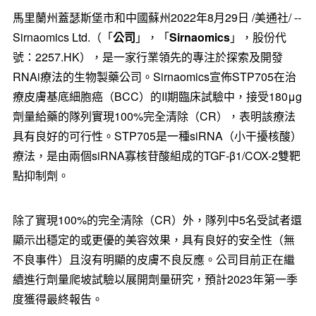
馬里蘭州蓋瑟斯堡市和中國蘇州
2022年8月29日
/美通社/ --
Sirnaomics Ltd.（「
公司
」，「
Sirnaomics
」，股份代
號：2257.HK），是一家行業領先的專注於探索及開發
RNAi療法的生物製藥公司。Sirnaomics宣佈STP705在治
療皮膚基底細胞癌（BCC）的II期臨床試驗中，接受180μg
劑量給藥的隊列實現100%完全清除（CR），表明該療法
具有良好的可行性。STP705是一種siRNA（小干擾核酸）
療法，是由兩個siRNA寡核苷酸組成的TGF-β1/COX-2雙靶
點抑制劑。
除了實現100%的完全清除（CR）外，隊列中5名受試者還
顯示出穩定的或更優的美容效果，具有良好的安全性（無
不良事件）且沒有明顯的皮膚不良反應。公司目前正在繼
續進行劑量爬坡試驗以展開劑量研究，預計2023年第一季
度獲得最終報告。