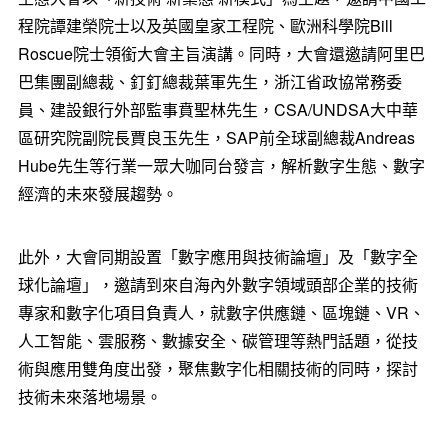
程院譚建榮院士以及英國皇家工程院、歐洲科學院Bill
Roscue院士領銜大會主旨演講。同時，大會還邀請阿里巴
巴集團副總裁、釘釘總裁葉軍先生，浙江省政協常務委
員、建設銀行外部監事賁聖林先生
，CSA/UNDSA大中華
區研究院副院長賈良玉先生，
SAP前全球副總裁Andreas
Hube先生等行業一眾大咖同台發言，解析數字生態、數字
經濟的未來發展趨勢。
此外，大會同期設置「數字應用與技術論壇」及「數字全
球化論壇」，邀請到來自海內外數字領域頭部企業的技術
專家和數字化項目負責人，就數字供應鏈、區塊鏈、VR、
人工智能、雲服務、數據安全、碳管理等熱門話題，從技
術與應用雙角度出發，聚焦數字化相關技術的同時，探討
技術未來落地場景。