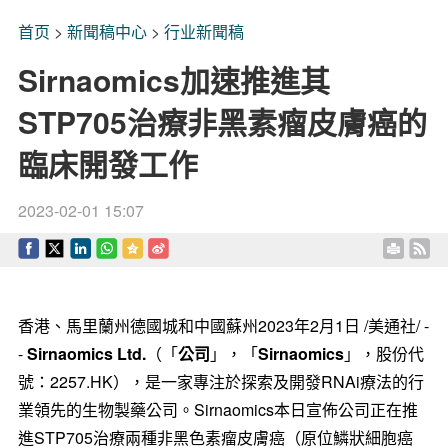
首页
>
新聞稿中心
>
行业新聞稿
Sirnaomics加速推進其
STP705治療非黑素瘤皮膚癌的
臨床開發工作
2023-02-01 15:07
香港、馬里蘭州德國城和中國蘇州
2023年2月1日
/美通社/ -
-
Sirnaomics Ltd.
（「
公司
」，「
Sirnaomics
」，股份代
號：2257.HK），是一家專注於探索及開發RNAi療法的行
業領先的生物製藥公司。Sirnaomics本日宣佈公司正在推
進STP705治療兩種非黑色素瘤皮膚癌（原位鱗狀細胞癌