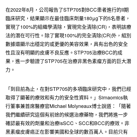
在2022年8月，公司報告了STP705對BCC患者進行的II期
臨床研究，結果顯示在最佳臨床劑量180μg下的5名患者，
實現了100%的組織學清除，實現完全清除(CR)，表明該療
法的潛在可行性。除了實現100%的完全清除(CR)外，組別
數據還顯示出穩定的或更優的美容效果，具有出色的安全
性且沒有明顯的皮膚不良反應。STP705治療BCC的成
果，進一步驗證了STP705在治療非黑色素瘤方面的巨大潛
力。
「到目前為止，在對STP705的多項臨床研究中，我們已經
取得了顯著的療效和有力的安全性資料。」Sirnaomics執
行董事兼首席醫療官Michael Molyneaux博士說道：「隨著
我們繼續研究這個有前途的候選治療藥物，我們將進一步
確認最有效的劑量和治療isSCC、SCC和BCC的療效。非
黑素瘤皮膚癌正在影響美國和全球的數百萬人。目前只有