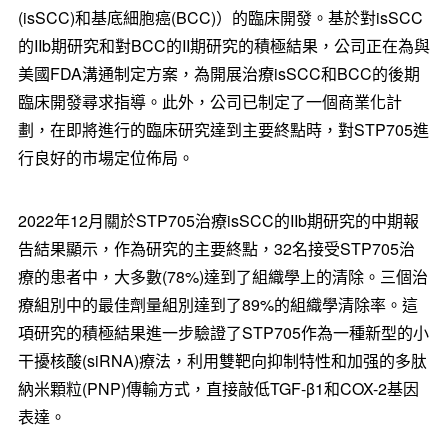
(isSCC)和基底細胞癌(BCC)）的臨床開發。基於對isSCC
的IIb期研究和對BCC的II期研究的積極結果，公司正在為與
美國FDA溝通制定方案，為開展治療isSCC和BCC的後期
臨床開發尋求指導。此外，公司已制定了一個商業化計
劃，在即將進行的臨床研究達到主要終點時，對STP705進
行良好的市場定位佈局。
2022年12月關於STP705治療isSCC的IIb期研究的中期報
告結果顯示，作為研究的主要終點，32名接受STP705治
療的患者中，大多數(78%)達到了組織學上的清除。三個治
療組別中的最佳劑量組別達到了89%的組織學清除率。這
項研究的積極結果進一步驗證了STP705作為一種新型的小
干擾核酸(siRNA)療法，利用雙靶向抑制特性和加强的多肽
納米顆粒(PNP)傳輸方式，直接敲低TGF-β1和COX-2基因
表達。