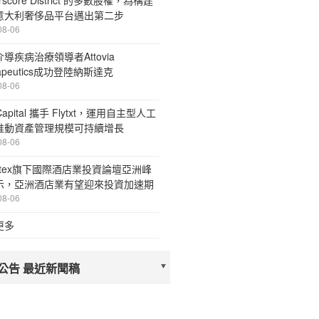
rscore District 的多數股權，為構建
意大利奢侈品平台邁出第二步
08-06
導疾病治療領導者Attovia
rapeutics成功登陸納斯達克
08-06
 Capital 攜手 Flytxt，運用自主型人工
推動資產管理規模可持續增長
08-06
stex旗下國際酒店業投資論壇亞洲峰
示，亞洲酒店業有望迎來投資加速期
08-06
更多
公告 最近新聞稿