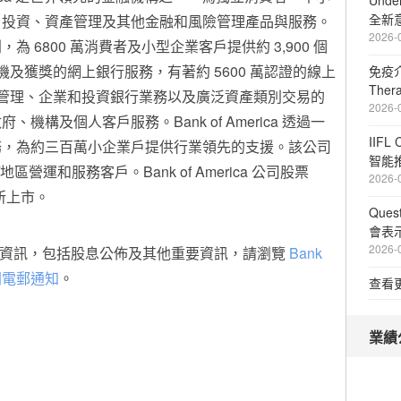
Unde
全新
、投資、資產管理及其他金融和風險管理產品與服務。
2026-
 6800 萬消費者及小型企業客戶提供約 3,900 個
櫃員機及獲獎的網上銀行服務，有著約 5600 萬認證的線上
免疫介
The
a 是財富管理、企業和投資銀行業務以及廣泛資產類別交易的
2026-
構及個人客戶服務。Bank of America 透過一
IIFL
務，為約三百萬小企業戶提供行業領先的支援。該公司
智能
區營運和服務客戶。Bank of America 公司股票
2026-
易所上市。
Que
會表
2026-
rica 的資訊，包括股息公佈及其他重要資訊，請瀏覽
Bank
聞電郵通知
。
查看
業績