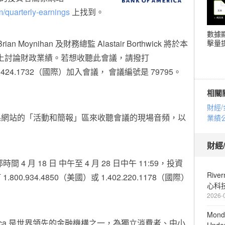
m/quarterly-earnings
上找到。
數據
an Moynihan 及財務總監 Alastair Borthwick 將於本
擊量提
會議上討論財政業績。若想收聽此會議，請撥打
785.424.1732（國際）加入會議， 會議編號是 79795。
相關
財經/
係網站的「活動和簡報」區來收聽會議的現場音頻，以
業績
財經
間 4 月 18 日 中午至 4 月 28 日中午 11:59，投資
Riv
0.934.4850（美國）或 1.402.220.1178（國際）
心科
2026-
Mond
America 是世界領先的金融機構之一，為獨立消費者、中小