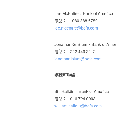
Lee McEntire，Bank of America
電話： 1.980.388.6780
lee.mcentire@bofa.com
Jonathan G. Blum，Bank of 
電話：1.212.449.3112
jonathan.blum@bofa.com
媒體可聯絡：
Bill Halldin，Bank of America
電話：1.916.724.0093
william.halldin@bofa.com