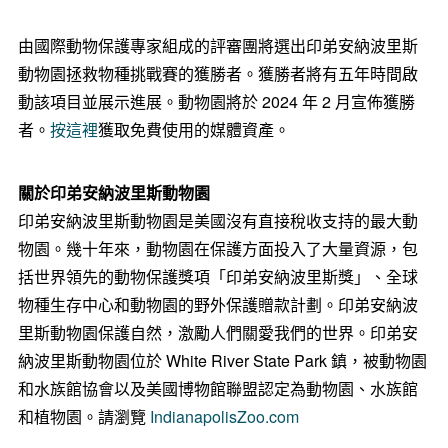
由國際動物保護專家組成的評審團將選出印弟安納波里斯
動物園拯救物種挑戰賽的獲勝者。獲勝者將有五年時間啟
動該項目並展示進展。動物園將於 2024 年 2 月宣佈獲勝
者。
按這裡
獲取免費使用的媒體資產。
關於印弟安納波里斯動物園
印弟安納波里斯動物園是美國沒有直接稅收支持的最大動
物園。幾十年來，動物園在保護方面投入了大量資源，包
括世界領先的動物保護獎項「印弟安納波里斯獎」、全球
物種生存中心和動物園的野外保護贈款計劃。印弟安納波
里斯動物園保護自然，激勵人們關愛我們的世界。印弟安
納波里斯動物園位於 White River State Park 鎮，被動物園
和水族館協會以及美國博物館聯盟認定為動物園、水族館
和植物園。請瀏覽
IndianapolisZoo.com