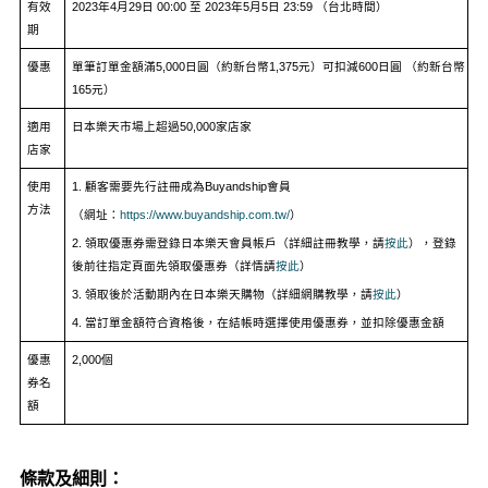
有效
2023
年
4
月
29
日
00:00
至
2023
年
5
月
5
日
23:59
（台北時間）
期
優惠
單筆訂單金額滿
5,000
日圓
（約新台幣
1,375
元）可
扣減
600
日圓
（約新台幣
165
元）
適用
日本樂天市場上超過
50,000
家店家
店家
使用
1.
顧客需要先行註冊成為
Buyandship
會員
方法
（
網址：
https://www.buyandship.com.tw/
）
2.
領取優惠券需登錄日本樂天會員帳戶（
詳細
註冊教學，請
按此
）
，登錄
後前往指定頁面先領取優惠券（詳情
請
按此
）
3.
領取後於活動期內在日本樂天購物（詳細網購教學，請
按此
）
4.
當訂單金額符合資格後，在結帳時選擇使用優惠券，並扣除優惠金額
優惠
2,000
個
券名
額
條款及細則：